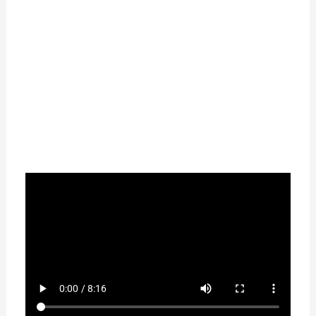
ประเภทเครดิตฟรี ที่สะดวกในการทำตามเงื่อนไขได้
เลย เครดิตฟรีจาก PGJOKER เว็บสล็อตออนไลน์ ที่มี
โปรโมชั่นต้อนรับสมาชิกใหม่และเก่าให้เลือกเล่น
มากมาย ครอบคลุมทุกเกม ทุกการเดิมพัน ทั้งบาคา
ร่า คาสิโน สล็อต ยิงปลา ไฮไล และอื่นๆให้เลือกเล่น
ได้ทุกวันไม่มีกั๊ก