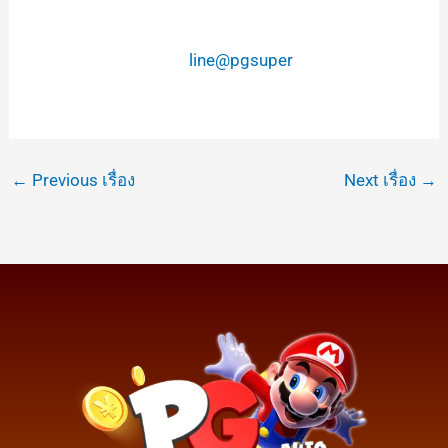
เฉพาะ ซึ่งสามารถสมัครทำกิจกรรมเครดิตฟรีนี้ ได้
จาก
line@pgsuper
←
Previous เรื่อง
Next เรื่อง
→