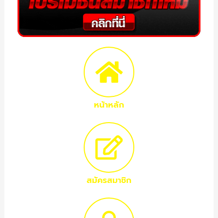
หน้าหลัก
สมัครสมาชิก