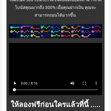
โบนัสคุณมากถึง 300% เมื่อคุณฝากเงิน คุณจะ
สามารถถอนได้มากขึ้น
ให้ลองฟรีก่อนใครแล้วที่นี้ .....