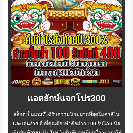
แอตยักษ์แจกโปร300
สล็อตเป็นเกมที่ได้รับความนิยมมากที่สุดในคาสิโน
และเล่นง่าย สิ่งที่คุณต้องทำคือฝาก 100 รับโฌบนัส
เพิ่มทันที 300 เป็นโปรโมชั่นที่ยอดเยี่ยมที่สามารถให้