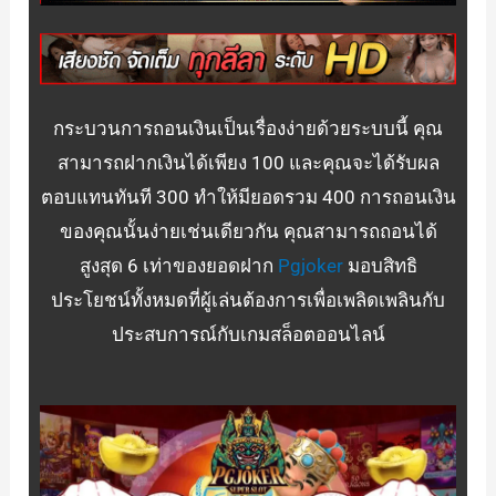
กระบวนการถอนเงินเป็นเรื่องง่ายด้วยระบบนี้ คุณ
สามารถฝากเงินได้เพียง 100 และคุณจะได้รับผล
ตอบแทนทันที 300 ทำให้มียอดรวม 400 การถอนเงิน
ของคุณนั้นง่ายเช่นเดียวกัน คุณสามารถถอนได้
สูงสุด 6 เท่าของยอดฝาก
Pgjoker
มอบสิทธิ
ประโยชน์ทั้งหมดที่ผู้เล่นต้องการเพื่อเพลิดเพลินกับ
ประสบการณ์กับเกมสล็อตออนไลน์