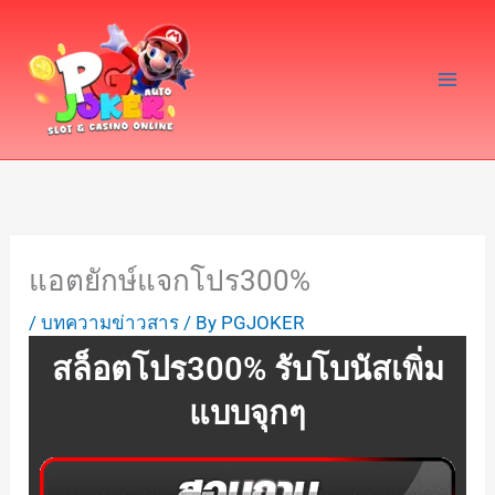
Skip
to
content
แอตยักษ์แจกโปร300%
/
บทความข่าวสาร
/ By
PGJOKER
สล็อตโปร300% รับโบนัสเพิ่ม
แบบจุกๆ