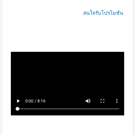
โปรโมชั่นสมาชิกใหม่และเก่า ฝาก 13 บาท รับโบนัส
เพิ่มทันที 100 บาท สำหรับผู้เล่นที่
สนใจรับโปรโมชั่น
เพื่อช่วยให้คุณมีทุนปั่นสล็อตเพิ่มมากขึ้น เกมที่เล่น
ง่าย เล่นได้ทุกที่ ทุกอุปกรณ์ที่เชื่ออินเตอร์เน็ตได้
สามารถทดลองเล่นสล็อตออนไลน์ได้ที่ PGJOKER
ฝาก 13 บาท รับ 100 โปรดีมี