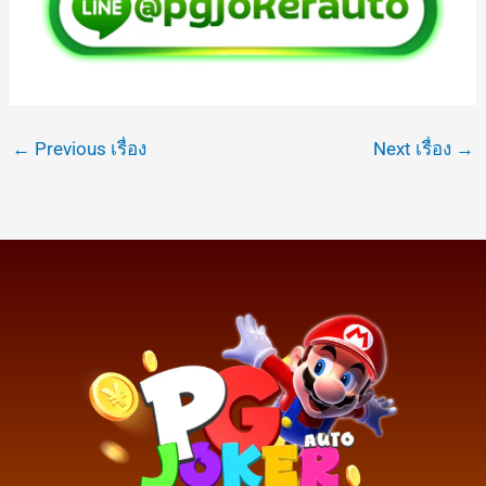
←
Previous เรื่อง
Next เรื่อง
→