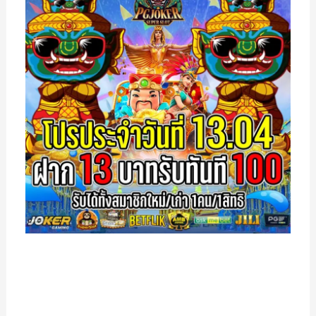
โปรโมชั่น ฝาก13รับ100วอ
เลท