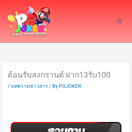
Skip
to
content
ต้อนรับสงกรานต์ ฝาก13รับ100
/
บทความข่าวสาร
/ By
PGJOKER
ต้อนรับปีใหม่ ด้วยโปรโมชั่น
ฝาก13บาทรับเพิ่ม100