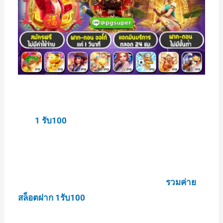
ฝาก 1รับ100 โคตรคุ้ม
ฝาก
1
รับ
100
โปรโมชั่น
ฝาก
1
บาท รับ
100
โคตร
คุ้ม
เป็นโปรโมชั่นที่ให้ความนิยมเป็นอย่างมาก
สำหรับนักล่าสล็อตทุกท่าน ทางเว็บได้สร้างโปรนี้ขึ้น
มาเพื่อ นักเดิมพันที่มีทุนน้อย แต่อย่าถอนได้หนักๆ
โปรนี้จะตอบโจทย์ของท่านได้เป็นอย่างดี
รวมค่าย
สล็อตฝาก 1รับ100
ที่มีการแจกเครดิตฟรี ให้นักเดิม
พันสูงมากกว่าเว็บสล็อตอื่น ๆ
ฝาก
1
รับ
100
วอเลท