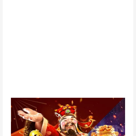
แค่นักเดิมพันเลือกทำการฝากขั้นต่ำ 1 บาท และรับ
โบนัสนี้ไป ก็สามารถรับเพิ่มอีก 100 บาท จากเว็บ
สล็อตออนไลน์ ทำให้ผู้เล่นไม่ต้องเสียกับการเดิมพันนี้
มากมีเพียงแค่1บาทก็รับได้ และยังสามารถรับเครดิต
ฟรีจากทางเว็บได้ง่าย ๆ บอกเลยว่าโคตรคุ้มกว่าที่อื่น
และทางเว็บยังมีบริการฝาก ถอน ด้วยระบบออโต้ที่
ทันสมัย สามารถทำรายการฝากถอนได้ด้วยตัวเอง
ผ่านหน้าเว็บได้เลย ไม่ต้องเสียเวลายุ่งยากอีกต่อไป
เว็บเดียวจบ ครบทุกการลงทุน