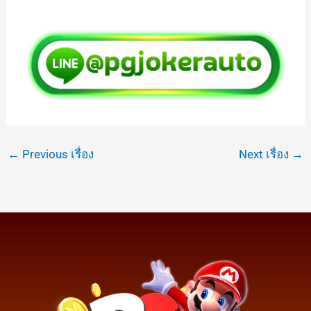
←
Previous เรื่อง
Next เรื่อง
→