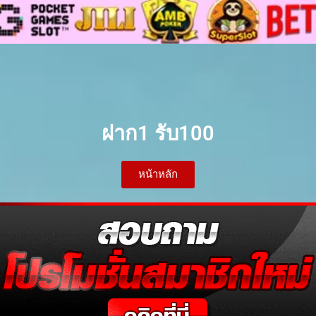
ฝาก1 รับ100
หน้าหลัก