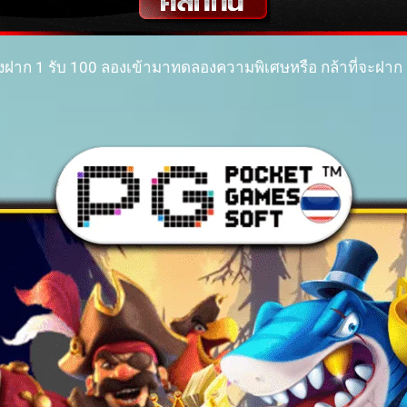
พียงฝาก 1 รับ 100 ลองเข้ามาทดลองความพิเศษหรือ กล้าที่จะฝาก