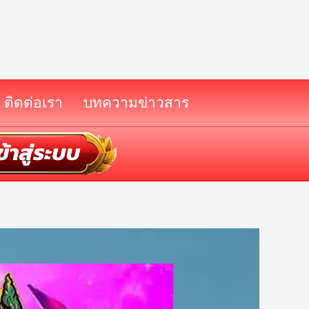
ติดต่อเรา
บทความข่าวสาร