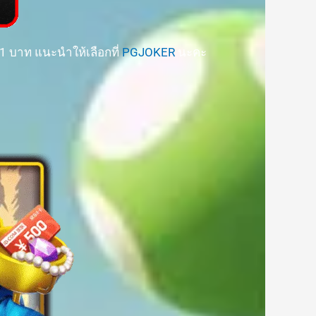
 1 บาท แนะนำให้เลือกที่
PGJOKER
นะคะ