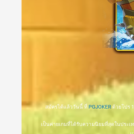
สมัครได้แล้ววันนี้ ที่
PGJOKER
ด้วยโปร 1
เป็นค่ายเกมที่ได้รับความนิยมที่สุดในประเ
แ