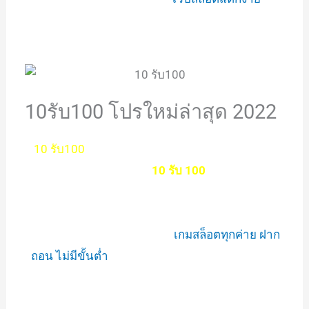
ได้ทุกเกมสล็อตได้ไม่อั้น
10รับ100 โปรใหม่ล่าสุด 2022
10 รับ100
สำหรับท่านใดที่สนใจร่วมสนุก กับ เกม
สล็อตด้วยทุนเพียง
ฝาก
10 รับ 100
สามารถร่วม
สนุกเล่นกับทางเว็บได้ ผ่านช่องทางเว็บไซต์ได้
โดยตรง สามารถเล่นเกมได้ทุกเกมทุกค่าย กับทาง
เรา เพราะเราคือ ผู้ให้บริการ
เกมสล็อตทุกค่าย ฝาก
ถอน ไม่มีขั้นต่ำ
และให้บริการ ด้วยระบบที่ทันสมัย
ฝาก ถอน เงินรวดเร็วด้วยระบบออโต้หรืออัตโนมัติ
สะดวกสบาย และ ปลอดภัยในการเล่นแน่นอน ซึ่งมี