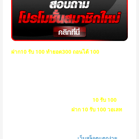
ฝาก10 รับ 100 ทํายอด300 ถอนได้ 100
ทางเลือก
ใหม่ของนักล่าสล็อต ด้วยทุนเพียงหลับสิบเท่านั้น!
ด้วยโปรโมชั่น
ฝาก 10 รับ 100 เ
ล่นเกมได้เงินจริง ไม่
อั้น แจกทุนให้สมาชิกในเว็บได้เล่นเกมกันได้จุใจมาก
ขึ้น และยังให้ต่อยอดในการเล่นจากทุนน้อย เพิ่มเป็น
ทุนเยอะกว่าเดิม ต้องบอกก่อนเลยว่า
10 รับ 100
เป็น
โปรโมชั่นใหม่ล่าสุด ฮิตสุด
ฝาก 10 รับ 100 วอเลท
ที่
จัดขึ้นมาเพื่อมอบความสนุกให้กับนักล่าสล็อต โดย
สามารถนำทุนนี้ไปต่อยอดรับโปรอื่นในเว็บได้อีก
ด้วย และสามารถเลือกเล่นกับ
เว็บสล็อตแตกง่าย
เล่น