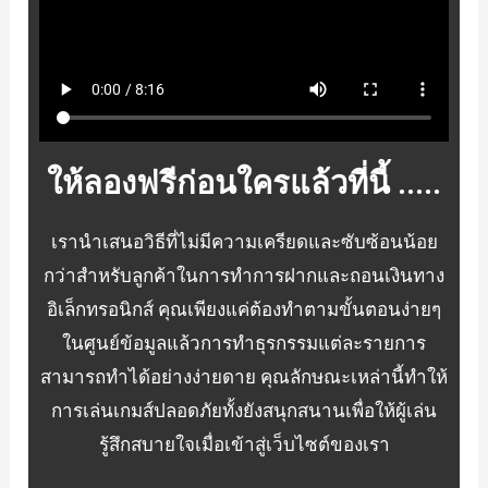
ให้ลองฟรีก่อนใครแล้วที่นี้ .....
เรานำเสนอวิธีที่ไม่มีความเครียดและซับซ้อนน้อย
กว่าสำหรับลูกค้าในการทำการฝากและถอนเงินทาง
อิเล็กทรอนิกส์ คุณเพียงแค่ต้องทำตามขั้นตอนง่ายๆ
ในศูนย์ข้อมูลแล้วการทำธุรกรรมแต่ละรายการ
สามารถทำได้อย่างง่ายดาย คุณลักษณะเหล่านี้ทำให้
การเล่นเกมส์ปลอดภัยทั้งยังสนุกสนานเพื่อให้ผู้เล่น
รู้สึกสบายใจเมื่อเข้าสู่เว็บไซต์ของเรา