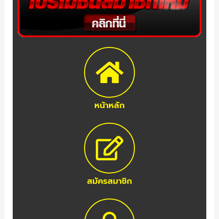
หน้าหลัก
สมัครสมาชิก