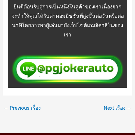
ยินดีต้อนรับสู่การเป็นหนึ่งในคู่ค้าของเราเนื่องจาก
จะทำให้คุณได้รับค่าคอมมิชชั่นที่สูงขึ้นต่อวันหรือต่อ
นาทีโดยการพาผู้เล่นมายังเว็ปไซต์เกมส์คาสิโนของ
เรา
←
Previous เรื่อง
Next เรื่อง
→