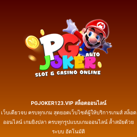
PGJOKER123.VIP สล็อตออนไลน์
เว็บเดียวจบ ครบทุกเกม สุดยอดเว็บไซต์ผู้ให้บริการเกมส์ สล็อต
ออนไลน์ เกมยิงปลา ครบทุกรูปแบบเกมออนไลน์ ล้ำสมัยด้วย
ระบบ อัตโนมัติ