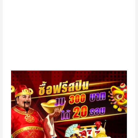
สมัยมากที่สุด มีแอดมินระดับมืออาชีพคอยให้บริการ
ตลอด 24 ชั่วโมง ทั้งเกมที่สามารถเล่นได้ เงื่อนไขใน
การถอน หรือจำนวนเงินที่เหมาะสมในการเล่นแต่ละ
เกม เพื่อให้ผู้เล่นสามารถใช้โบนัสที่รับมาได้อย่างมี
ประสิทธิภาพมากที่สุด และได้กำไรในการลงทุนมาก
ที่สุด