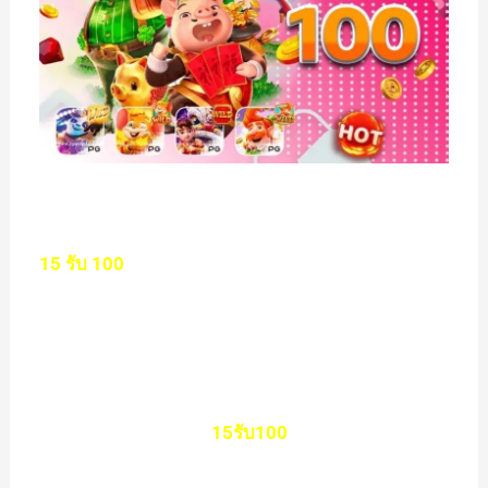
15 รับ 100 ถอนได้จริง
15 รับ 100
อีกหนึ่งโปรโมชั่นสล็อตออนไลน์ ที่ถูกพูด
ถึงกันมากที่สุดในปี 2022 ฝากครั้งแรก
รับ
โบนัส
100
% เว็บของทางเรา ยังมีโปรโมชั่นคัดสรร
มาให้ทั้งยังสมาชิกใหม่และสมาชิกเก่า ในเว็บทุกคน
ได้เลือกรับตามความพึงพอใจอีกมากมาย ม่ต้องฝาก
เยอะ ก็เดิมพันได้ ฝาก
15รับ100
ถอนไม่อั้น มา
พร้อมกับระบบ ฝาก ถอนเงินออโต้ สะดวกสบาย ทัน