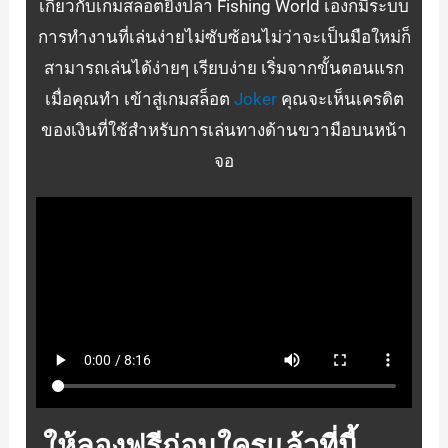
เกี่ยวกับเกมสล็อตยิงปลา Fishing World เองก็มีระบบ
การทำงานที่เล่นง่ายไม่ซับซ้อนไม่ว่าจะเป็นมือใหม่ก็
สามารถเล่นได้ง่ายๆ เรียบง่าย เริ่มจากขั้นตอนแรก
เมื่อคุณทำ เข้าสู่เกมสล็อต
Joker
คุณจะเห็นเครดิต
ของเงินที่ใช้สำหรับการเล่นทางด้านขวามือบนหน้า
จอ
ให้ลองฟรีก่อนใครแล้วที่นี้ .....