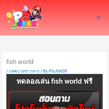
Skip
to
content
fish world
/
บทความข่าวสาร
/ By
PGJOKER
ทดลองเล่น fish world ฟรี