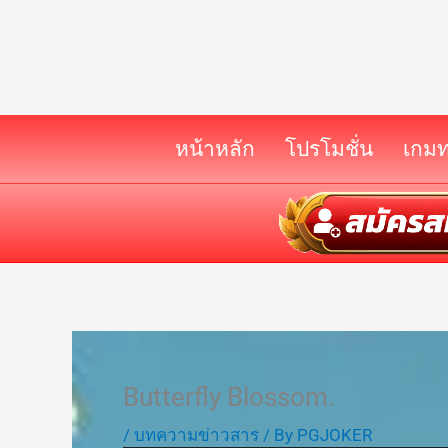
Skip
to
content
หน้าหลัก
โปรโมชั่น
เกมท
Butterfly Blossom.
/
บทความข่าวสาร
/ By
PGJOKER