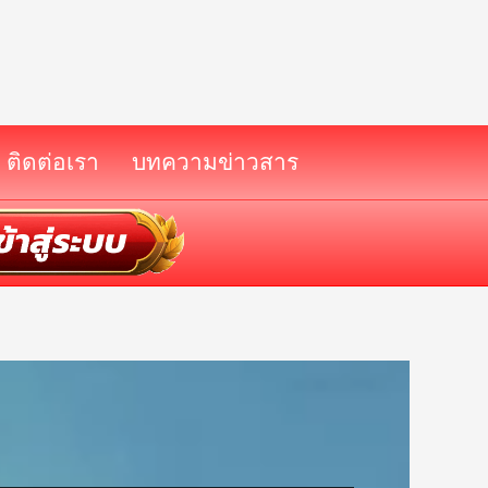
ติดต่อเรา
บทความข่าวสาร