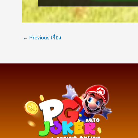
←
Previous เรื่อง