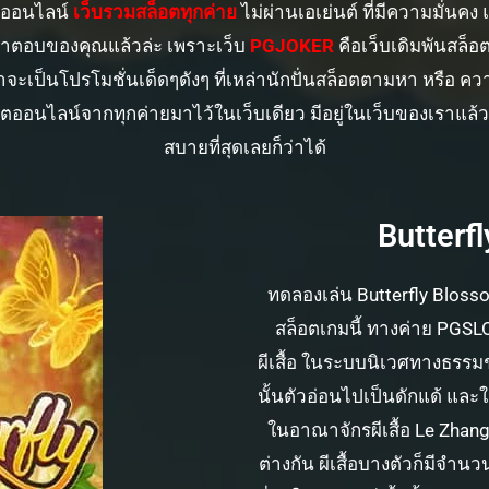
อตออนไลน์
เว็บรวมสล็อตทุกค่าย
ไม่ผ่านเอเย่นต์ ที่มีความมั่นคง 
คำตอบของคุณแล้วล่ะ เพราะเว็บ
PGJOKER
คือเว็บเดิมพันสล็
่าจะเป็นโปรโมชั่นเด็ดๆดังๆ ที่เหล่านักปั่นสล็อตตามหา หรือ
ออนไลน์จากทุกค่ายมาไว้ในเว็บเดียว มีอยู่ในเว็บของเราแล้ว เ
สบายที่สุดเลยก็ว่าได้
Butterf
ทดลองเล่น Butterfly Blos
สล็อตเกมนี้ ทางค่าย PGS
ผีเสื้อ ในระบบนิเวศทางธรรมช
นั้นตัวอ่อนไปเป็นดักแด้ และในท
ในอาณาจักรผีเสื้อ Le Zhang ผ
ต่างกัน ผีเสื้อบางตัวก็มีจำน