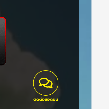
ติดต่อแอดมิน