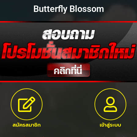
Butterfly Blossom
สมัครสมาชิก
เข้าสู่ระบบ