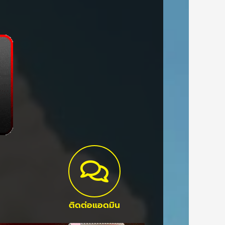
ติดต่อแอดมิน