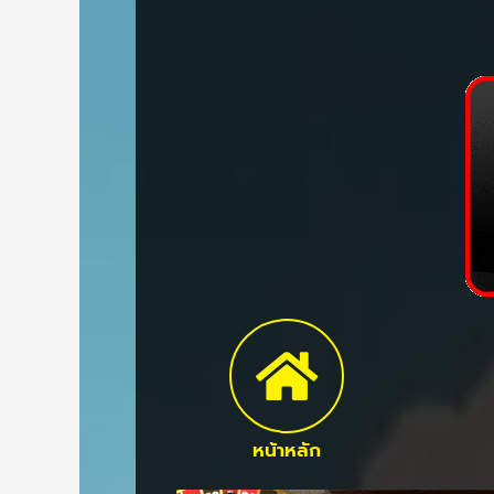
หน้าหลัก