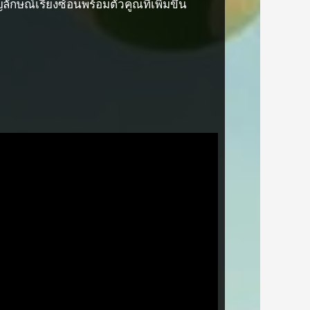
ัญลักษณ์เรียงซ้อนพร้อมตัวคูณที่เพิ่มขึ้น