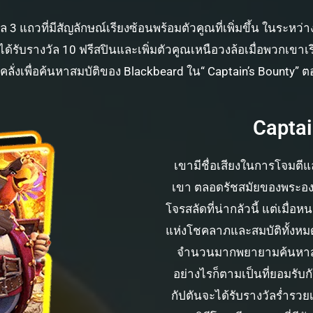
รีล 3 แถวที่มีสัญลักษณ์เรียงซ้อนพร้อมตัวคูณที่เพิ่มขึ้น ในร
ล่นจะได้รับรางวัล 10 ฟรีสปินและเพิ่มตัวคูณเหนือวงล้อเมื่อพวกเ
้าคลั่งเพื่อค้นหาสมบัติของ Blackbeard ใน“ Captain’s Bounty” ตอ
Capta
เขามีชื่อเสียงในการโจมตีแ
เขา ตลอดรัชสมัยของพระองค
โจรสลัดที่น่ากลัวนี้ แต่เม
แห่งโชคลาภและสมบัติทั้งหมด
จำนวนมากพยายามค้นหาสมบ
อย่างไรก็ตามเป็นที่ยอมรับกั
กัปตันจะได้รับรางวัลร่ำรวยเ