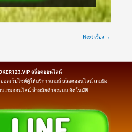
Next เรื่อง
→
KER123.VIP สล็อตออนไลน์
ยอดเว็บไซต์ผู้ให้บริการเกมส์ สล็อตออนไลน์ เกมยิง
บเกมออนไลน์ ล้ำสมัยด้วยระบบ อัตโนมัติ