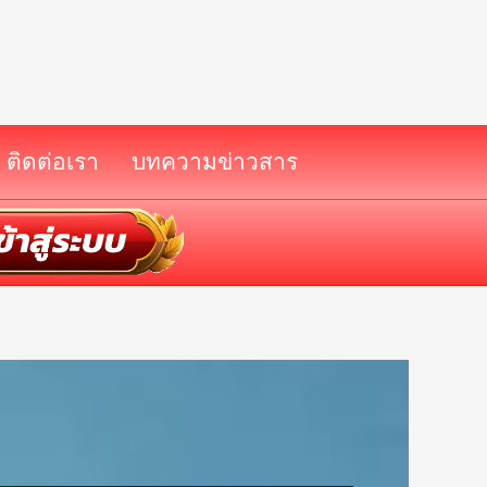
ติดต่อเรา
บทความข่าวสาร