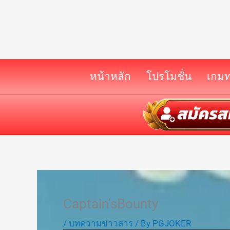
Skip
to
content
หน้าหลัก
โปรโมชั่น
เกมท
Captain’sBounty
/
บทความข่าวสาร
/ By
PGJOKER