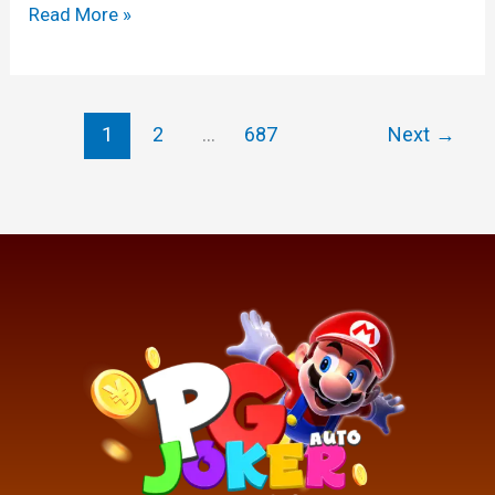
in
Read More »
1
2
…
687
Next
→