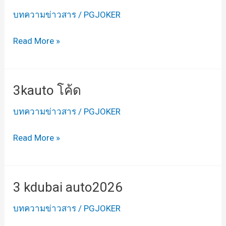
มาริ
บทความข่าวสาร
/
PGJOKER
โอ้
168
Read More »
สมัคร
สมาชิก
3kauto โค้ด
3kauto
โค้ด
บทความข่าวสาร
/
PGJOKER
Read More »
3 kdubai auto2026
3
kdubai
บทความข่าวสาร
/
PGJOKER
auto2026