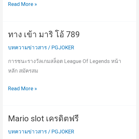
Read More »
ทาง เข้า มาริ โอ้ 789
ทาง
เข้า
บทความข่าวสาร
/
PGJOKER
มาริ
การชนะรางวัลเกมสล็อต League Of Legends หน้า
โอ้
หลัก สมัครสม
789
Read More »
Mario slot เครดิตฟรี
Mario
slot
บทความข่าวสาร
/
PGJOKER
เครดิต