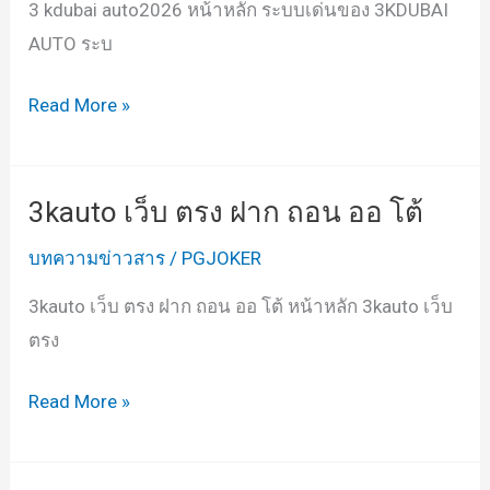
3 kdubai auto2026 หน้าหลัก ระบบเด่นของ 3KDUBAI
AUTO ระบ
Read More »
3kauto เว็บ ตรง ฝาก ถอน ออ โต้
3kauto
เว็บ
บทความข่าวสาร
/
PGJOKER
ตรง
3kauto เว็บ ตรง ฝาก ถอน ออ โต้ หน้าหลัก 3kauto เว็บ
ฝาก
ตรง
ถอน
ออ
Read More »
โต้