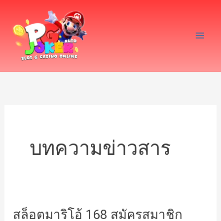
Skip
to
content
บทความข่าวสาร
สล็อตมาริโอ้ 168 สมัครสมาชิก
สล็อต