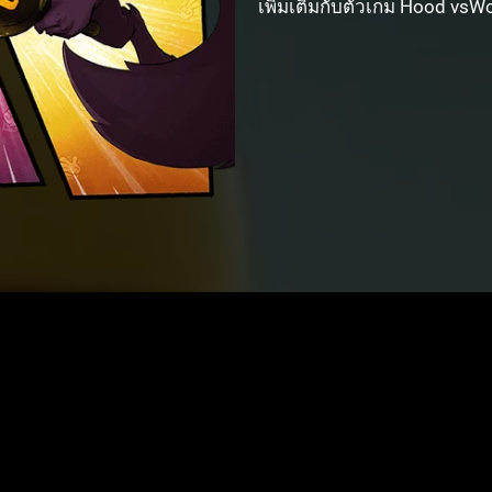
เพิ่มเติมกับตัวเกม Hood vs