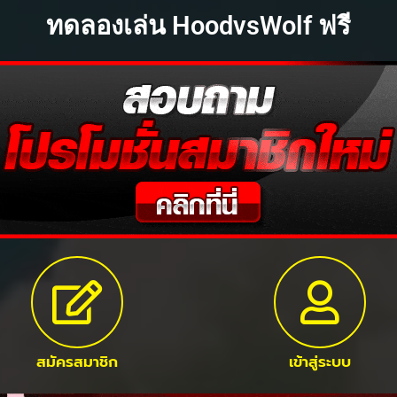
ทดลองเล่น HoodvsWolf ฟรี
สมัครสมาชิก
เข้าสู่ระบบ