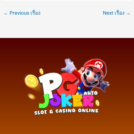
←
Previous เรื่อง
Next เรื่อง
→