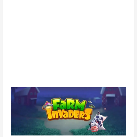
ไปเรื่อยๆในรอบนั้น จนกว่าจะไม่มีการชนะ
สัญลักษณ์ Wild สามารถแทนที่สัญลักษณ์ทั้งหมด (
ยกเว้น สัญลักษณ์ Scatter ) พร้อมตัวคูณ x2 และ
สัญลักษณ์ Scatter หากปรากฏ 3 ตัวจะทำให้เข้าสู่
โหมดฟรีสปิน หมุนฟรี 8 รอบ สัญลักษณ์ Scatter เพิ่ม
เติมแต่ละอันจะทำให้ได้รับหมุนฟรีอีก 2 รอบ พร้อม
ตัวคูณภายในฟีเจอร์ x5 จะมีค่าตอบแทนจะสูงถึง
96.68%เกมนี้มีอัตราการคูณสูงสุดที่ x20000