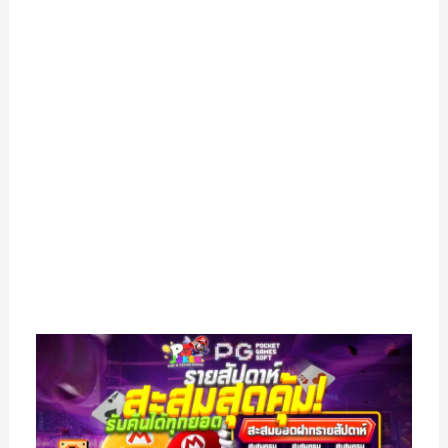
ปัจจุบันที่สุด
สรุป:
Joker1234 เหมาะสำหรับคนที่ชอบ
“เกมสล็อต
สายคลาสสิก”
หรือ
“เกมยิงปลา”
ที่เน้นความเรียบ
ง่ายและโบนัสแตกแบบไม่ต้องลุ้นซับซ้อนครับ
คุณต้องการให้ผมแนะนำ “เทคนิคการเล่นสล็อตโร
มา” หรือ “วิธีดาวน์โหลดแอป” ของค่ายนี้เพิ่มเติม
ไหม