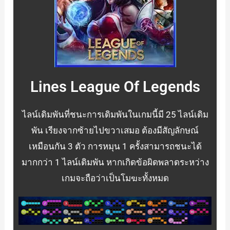
Lines League Of Legends
ไลน์เดิมพันที่ชนะการเดิมพันในเกมนี้มี 25 ไลน์เดิม
พัน เรียงจากซ้ายไปขวาเสมอ ต้องมีสัญลักษณ์
เหมือนกัน 3 ตัว การหมุน 1 ครั้งสามารถชนะได้
มากกว่า 1 ไลน์เดิมพัน หากเกิดข้อผิดพลาดระหว่าง
เกมจะถือว่าเป็นโมฆะทั้งหมด