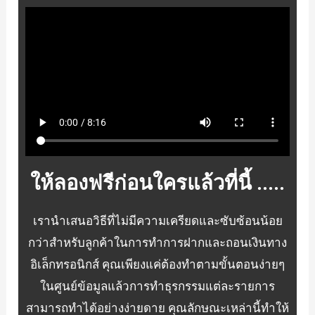
ให้ลองฟรีก่อนใครแล้วที่นี้ .....
เรานำเสนอวิธีที่ไม่มีความเครียดและซับซ้อนน้อย
กว่าสำหรับลูกค้าในการทำการฝากและถอนเงินทาง
อิเล็กทรอนิกส์ คุณเพียงแค่ต้องทำตามขั้นตอนง่ายๆ
ในศูนย์ข้อมูลแล้วการทำธุรกรรมแต่ละรายการ
สามารถทำได้อย่างง่ายดาย คุณลักษณะเหล่านี้ทำให้