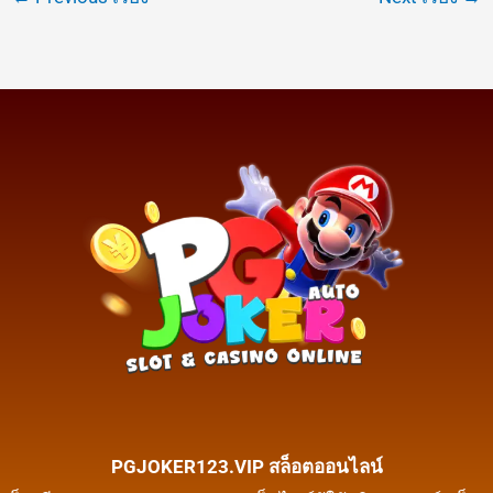
PGJOKER123.VIP สล็อตออนไลน์