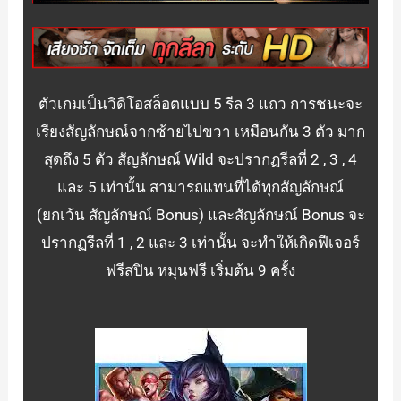
ตัวเกมเป็นวิดิโอสล็อตแบบ 5 รีล 3 แถว การชนะจะ
เรียงสัญลักษณ์จากซ้ายไปขวา เหมือนกัน 3 ตัว มาก
สุดถึง 5 ตัว สัญลักษณ์ Wild จะปรากฏรีลที่ 2 , 3 , 4
และ 5 เท่านั้น สามารถแทนที่ได้ทุกสัญลักษณ์
(ยกเว้น สัญลักษณ์ Bonus) และสัญลักษณ์ Bonus จะ
ปรากฏรีลที่ 1 , 2 และ 3 เท่านั้น จะทำให้เกิดฟีเจอร์
ฟรีสปิน หมุนฟรี เริ่มต้น 9 ครั้ง