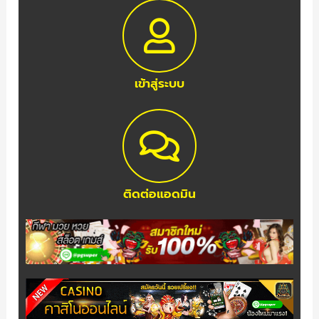
เข้าสู่ระบบ
ติดต่อแอดมิน