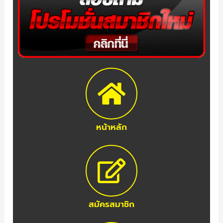
หน้าหลัก
สมัครสมาชิก