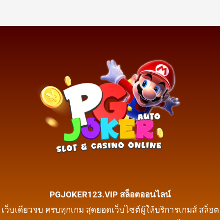
PGJOKER123.VIP สล็อตออนไลน์
เว็บเดียวจบ ครบทุกเกม สุดยอดเว็บไซต์ผู้ให้บริการเกมส์ สล็อต