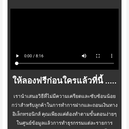
ให้ลองฟรีก่อนใครแล้วที่นี้ .....
เรานำเสนอวิธีที่ไม่มีความเครียดและซับซ้อนน้อย
กว่าสำหรับลูกค้าในการทำการฝากและถอนเงินทาง
อิเล็กทรอนิกส์ คุณเพียงแค่ต้องทำตามขั้นตอนง่ายๆ
ในศูนย์ข้อมูลแล้วการทำธุรกรรมแต่ละรายการ