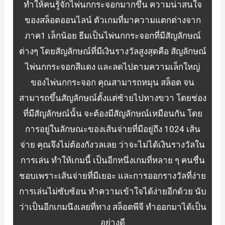
ทำให้คนรู้จักไพ่นกกระจอกมากขึ้น ความน่าสนใจ
ของส​ล็อตออนไลน์​ ตัวเกมที่มาความแตกต่างจาก
ภาค1 เล็กน้อย ธีมเป็นไพ่นกกระจอกที่มีสัญลักษณ์
ต่างๆ โดยสัญลักษณ์ที่มีเงินรางวัลสูงสุดคือ สัญลักษณ์
ไพ่นกกระจอกสีแดง และลดไปตามความเล็กใหญ่
ของไพ่นกกระจอก คุณสามารถหมุน สล็อต จน
สามารถขึ้นสัญลักษณ์ตั้งแต่ซ้ายไปทางขวา โดยช่อง
ที่มีสัญลักษณ์นั้น จะต้องมีสัญลักษณ์เหมือนกัน โดย
การอยู่ในลักษณะของเส้นจ่ายที่มีอยู่ถึง 1024 เส้น
จ่าย คุณจึงไม่ต้องกังวลเลย ว่าจะไม่ได้เงินรางวัลใน
การเล่น ทำให้เกมนี้ เป็นอีกหนึ่งเกมที่หลาย ๆ คนชื่น
ชอบเพราะเส้นจ่ายที่มีเยอะ และการออกรางวัลที่ง่าย
การเล่นไม่ซับซ้อน ทำความเข้าใจได้ง่ายอีกด้วย นับ
ว่าเป็นอีกเกมนึงเลยที่ทาง สล็อตพีจี ทำออกมาได้เป็น
อย่างดี