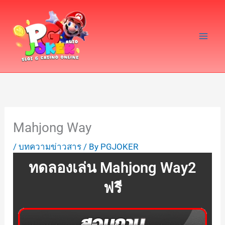
Skip
to
content
Mahjong Way
/
บทความข่าวสาร
/ By
PGJOKER
ทดลองเล่น Mahjong Way2
ฟรี