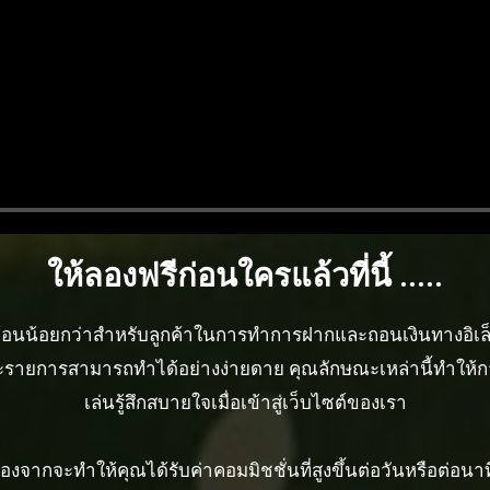
ให้ลองฟรีก่อนใครแล้วที่นี้ .....
บซ้อนน้อยกว่าสำหรับลูกค้าในการทำการฝากและถอนเงินทางอิเล็
ะรายการสามารถทำได้อย่างง่ายดาย คุณลักษณะเหล่านี้ทำให้การเล
เล่นรู้สึกสบายใจเมื่อเข้าสู่เว็บไซต์ของเรา
นื่องจากจะทำให้คุณได้รับค่าคอมมิชชั่นที่สูงขึ้นต่อวันหรือต่อ