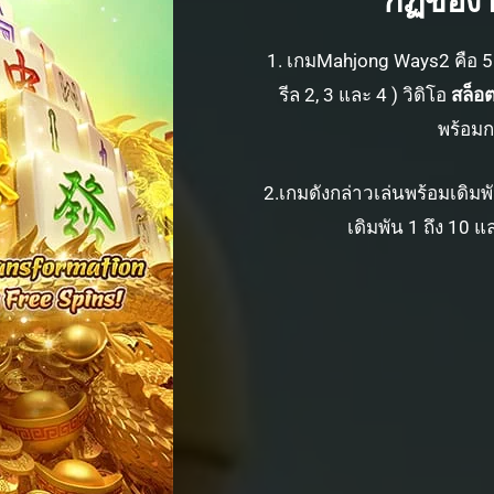
กฏของ 
1. เกมMahjong Ways2 คือ 5 
รีล 2, 3 และ 4 ) วิดิโอ
สล็อ
พร้อมก
2.เกมดังกล่าวเล่นพร้อมเดิมพั
เดิมพัน 1 ถึง 10 