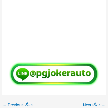
โบนัสแจ็คพอร์ต
สัญลักษณ์ Wild แทนที่สัญลักษณ์ทั้งหมด (ยกเว้น
สัญลักษณ์ Scatter) พร้อมตัวคูณ x2 เพื่อเพิ่มอัตรา
การชนะรางวัลและแจ็คพอร์ตต่างๆมากขึ้น มีโอกาส
ได้รางวัลทั้ง Mega Win, Super Win, และ
SuperMega Win
←
Previous เรื่อง
Next เรื่อง
→