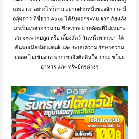
เสมอ แต่ อย่างไรก็ตาม อยากฝากหนึ่งของจักวาล มี
กลุ่มดาว ที่ชื่อว่า Atras ได้รับผลกระทบ จาก ภัยแล้ง
มาเป็นเวลายาวนาน ซึ่งสภาพ แวดล้อมที่ไม่เหมาะ
สม จะเพาะปลูก หรือ เลี้ยงสัตว์ วันหนึ่งพวกเขา ได้
ค้นพบเมืองมิดแลนด์ และ ระบบความ รักษาความ
ปลอด ไม่เข้มงวด พวกเขาจึงตัดสินใจ ว่าจะ ขโมย
อาหาร และ ทรัพย์กรต่างๆ