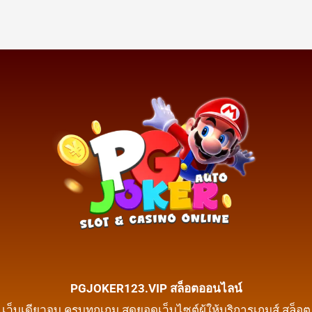
PGJOKER123.VIP สล็อตออนไลน์
เว็บเดียวจบ ครบทุกเกม สุดยอดเว็บไซต์ผู้ให้บริการเกมส์ สล็อต