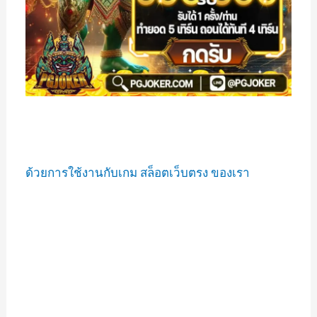
PGJokerสล็อตเว็บตรง Auto ลิขสิทธิ์แท้ 100%
เป้าหมายในการลงทุนให้กับนักพนันได้อย่างมั่นใจ
ด้วยการใช้งานกับเกม สล็อตเว็บตรง ของเรา
เป็น
เว็บไซต์นี้ที่ต้องบอกเลยว่าสามารถให้ผลลัพธ์ เว็บ
ตรงสล็อต กับนักพนันในการค้นหารายได้ที่รวดเร็ว
มากที่สุด เพราะว่าการเข้าใช้บริการกับเกม สล็อต
เว็บตรงอันดับ 1 ของเรา บนเว็บไซต์นี้สามารถให้
ความพิเศษกับนักพนันด้วยแอนิเมชั่นเกม สลอตเว็บ
ตรง ของเรา ที่มีการประเมินผลด้วยระบบ AI มีความ