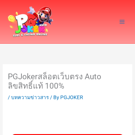
Skip
to
content
PGJokerสล็อตเว็บตรง Auto
ลิขสิทธิ์แท้ 100%
/
บทความข่าวสาร
/ By
PGJOKER
ต้อนรับปีใหม่ ด้วยโปรโมชั่น
ฝาก13บาทรับเพิ่ม100