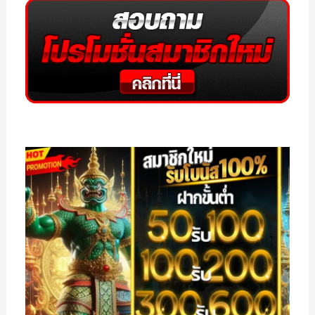
PGJokerสล็อตเว็บตรง Auto ลิขสิทธิ์แท้ 100%