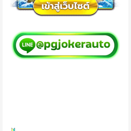
โปรสมาชิกใหม่
โปรสมาชิกเก่า
หน้าเว็บ
** เปิดยูสสมาชิกใหม่ **
ฝาก 15 รับทันที 100