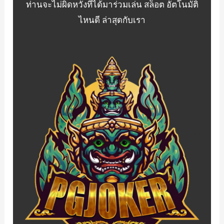
ท่านจะไม่ผิดหวังที่ได้มาร่วมเล่น สล็อต อัตโนมัติ
ไหนดี ล่าสุดกับเรา