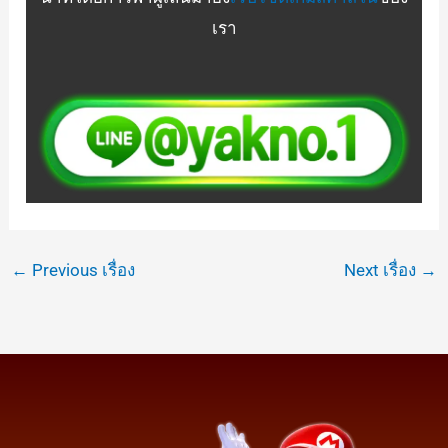
เรา
←
Previous เรื่อง
Next เรื่อง
→