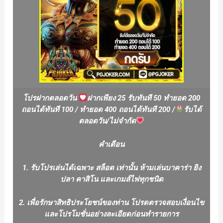
โปรฝากตลอดวัน
ฝากเพียง 25 รับทันที 50 ทำยอด 200
ถอนได้ทันที 100 / ทำยอด 400 ถอนได้ทันที 200 /
รับได้
ตลอดวัน/ไม่จำกัด
คำเตือน
1. รับโปรเล่นได้เฉพาะ สล็อต เท่านั้น ห้ามเล่นบาคาร่า ยิง
ปลา คาสิโน และเกมส์ไพ่ทุกชนิด
2. เพื่อรักษาสิทธิประโยชน์ของท่าน โปรดตรวจสอบเงื่อนไข
และโปรโมชั่นอย่างละเอียดก่อนทำรายการ