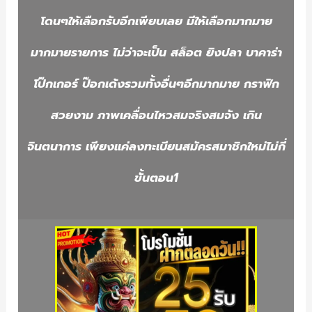
โดนๆให้เลือกรับอีกเพียบเลย มีให้เลือกมากมาย
มากมายรายการ ไม่ว่าจะเป็น สล็อต ยิงปลา บาคาร่า
โป๊กเกอร์ ป๊อกเด้งรวมทั้งอื่นๆอีกมากมาย กราฟิก
สวยงาม ภาพเคลื่อนไหวสมจริงสมจัง เกิน
จินตนาการ เพียงแค่ลงทะเบียนสมัครสมาชิกใหม่ไม่กี่
ขั้นตอน1