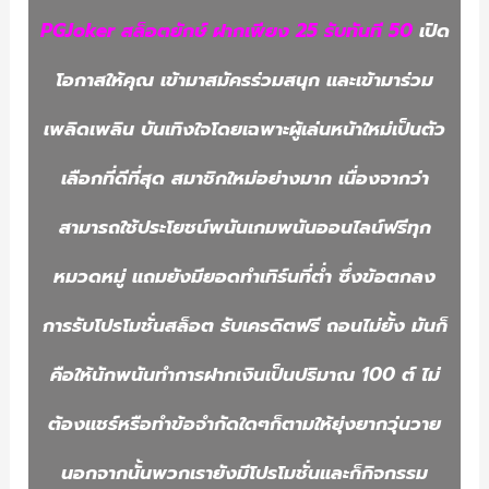
PGJoker สล็อตยักษ์ ฝากเพียง 25 รับทันที 50
เปิด
โอกาสให้คุณ เข้ามาสมัครร่วมสนุก และเข้ามาร่วม
เพลิดเพลิน บันเทิงใจโดยเฉพาะผู้เล่นหน้าใหม่เป็นตัว
เลือกที่ดีที่สุด สมาชิกใหม่อย่างมาก เนื่องจากว่า
สามารถใช้ประโยชน์พนันเกมพนันออนไลน์ฟรีทุก
หมวดหมู่ แถมยังมียอดทำเทิร์นที่ต่ำ ซึ่งข้อตกลง
การรับโปรโมชั่นสล็อต รับเครดิตฟรี ถอนไม่ยั้ง มันก็
คือให้นักพนันทำการฝากเงินเป็นปริมาณ 100 ต์ ไม่
ต้องแชร์หรือทำข้อจำกัดใดๆก็ตามให้ยุ่งยากวุ่นวาย
นอกจากนั้นพวกเรายังมีโปรโมชั่นและก็กิจกรรม