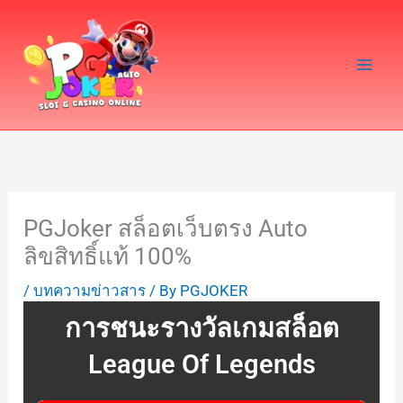
Skip
to
content
PGJoker สล็อตเว็บตรง Auto
ลิขสิทธิ์แท้ 100%
/
บทความข่าวสาร
/ By
PGJOKER
การชนะรางวัลเกมสล็อต
League Of Legends