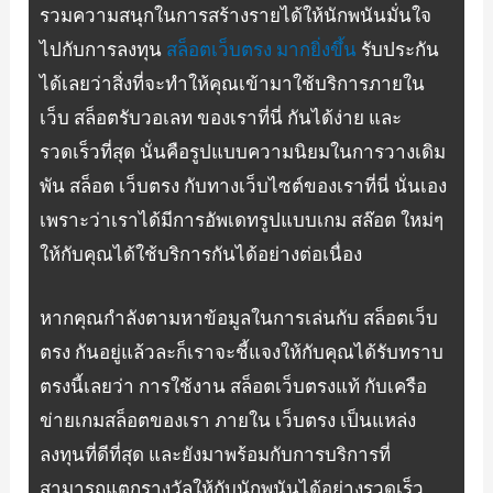
รวมความสนุกในการสร้างรายได้ให้นักพนันมั่นใจ
ไปกับการลงทุน
สล็อตเว็บตรง มากยิ่งขึ้น
รับประกัน
ได้เลยว่าสิ่งที่จะทำให้คุณเข้ามาใช้บริการภายใน
เว็บ สล็อตรับวอเลท ของเราที่นี่ กันได้ง่าย และ
รวดเร็วที่สุด นั่นคือรูปแบบความนิยมในการวางเดิม
พัน สล็อต เว็บตรง กับทางเว็บไซต์ของเราที่นี่ นั่นเอง
เพราะว่าเราได้มีการอัพเดทรูปแบบเกม สล๊อต ใหม่ๆ
ให้กับคุณได้ใช้บริการกันได้อย่างต่อเนื่อง
หากคุณกำลังตามหาข้อมูลในการเล่นกับ สล็อตเว็บ
ตรง กันอยู่แล้วละก็เราจะชี้แจงให้กับคุณได้รับทราบ
ตรงนี้เลยว่า การใช้งาน สล็อตเว็บตรงแท้ กับเครือ
ข่ายเกมสล็อตของเรา ภายใน เว็บตรง เป็นแหล่ง
ลงทุนที่ดีที่สุด และยังมาพร้อมกับการบริการที่
สามารถแตกรางวัลให้กับนักพนันได้อย่างรวดเร็ว