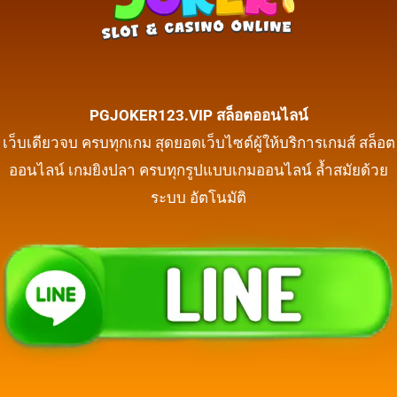
PGJOKER123.VIP สล็อตออนไลน์
เว็บเดียวจบ ครบทุกเกม สุดยอดเว็บไซต์ผู้ให้บริการเกมส์ สล็อต
ออนไลน์ เกมยิงปลา ครบทุกรูปแบบเกมออนไลน์ ล้ำสมัยด้วย
ระบบ อัตโนมัติ