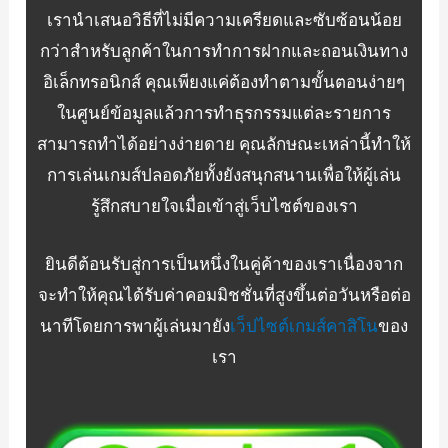
เรานำเสนอวิธีที่ไม่มีความเครียดและซับซ้อนน้อย
กว่าสำหรับลูกค้าในการทำการฝากและถอนเงินทาง
อิเล็กทรอนิกส์ คุณเพียงแค่ต้องทำตามขั้นตอนง่ายๆ
ในศูนย์ข้อมูลแล้วการทำธุรกรรมแต่ละรายการ
สามารถทำได้อย่างง่ายดาย คุณลักษณะเหล่านี้ทำให้
การเล่นเกมส์ปลอดภัยทั้งยังสนุกสนานเพื่อให้ผู้เล่น
รู้สึกสบายใจเมื่อเข้าสู่เว็บไซต์ของเรา
ยินดีต้อนรับสู่การเป็นหนึ่งในคู่ค้าของเราเนื่องจาก
จะทำให้คุณได้รับค่าคอมมิชชั่นที่สูงขึ้นต่อวันหรือต่อ
นาทีโดยการพาผู้เล่นมายัง
เว็ปไซต์เกมส์คาสิโน
ของ
เรา