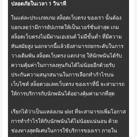
ปลอดภัยในเวลา 1 วินาที
ในแต่ละประเภทเกม สล็อตเว็บตรง ของเรา นั้นต้อง
บอกเลยว่ามีการอัปเกรดให้เป็นเวอร์ชั่นล่าสุด เกม
สล็อตเว็บตรงไม่มีผ่านเอเย่นต์ ไม่มีขั้นต่ำ ที่มีความ
ทันสมัยสูง นอกจากนี้แล้วยังสามารถยกระดับในการ
วางเดิมพัน สล็อตเว็บตรง แตกง่าย ให้นักพนันได้รับ
ความคุ้มค่าในการลงทุนกันได้ไม่น้อยอีกด้วยรับ
ประกันความสนุกสนานในการเลือกทำกำไรบน
เว็บไซต์ สล็อตวอเลทเว็บตรง ของเราที่นี่ จะสามารถ
ให้การบริการกับนักพนันได้อย่างคุ้มค่ามากที่สุด
เรียกได้ว่าเป็นแหล่งเกม slot ที่จะสามารถเพิ่มโอกาส
การทำกำไรให้กับนักพนันได้ไม่น้อยแน่นอน ด้วย
ช่องทางสุดพิเศษในการใช้บริการของเรา ภายใน