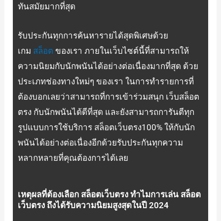
ทันสมัยมากที่สุด
รับประกันทุกการค้นหารายได้สุดพิเศษด้วย
เกม
สล็อต
ของเรา ภายในเว็บไซต์นี้ที่สามารถให้
ความนิยมกับนักพนันได้อย่างต่อเนื่องมากที่สุด ด้วย
ประเภทช่องทางใหม่ๆ ของเรา ในการทำรายการที่
ต้องบอกเลยว่าสามารถที่การเข้าร่วมสนุก เว็บสล็อต
ตรง กับนักพนันได้ดีที่สุด และยังสามารถการันตีทุก
รูปแบบการใช้บริการ สล็อตเว็บตรง100% ให้กับนัก
พนันได้อย่างต่อเนื่องอีกด้วยรับประกันทุกความ
หลากหลายที่คุณต้องการได้เลย
เหตุผลที่ต้องเลือก สล็อตเว็บตรง ทำไมการเล่น สล็อต
เว็บตรง ถึงได้รับความนิยมสูงสุดในปี 2024