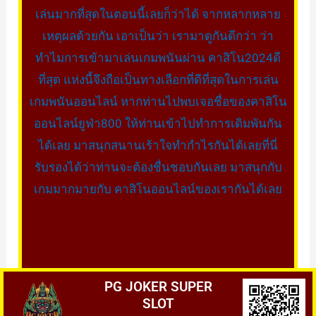
เล่นมากที่สุดในตอนนี้เลยก็ว่าได้ จากหลากหลาย
เหตุผลด้วยกัน เอาเป็นว่า เรามาดูกันดีกว่า ว่า
ทำไมการเข้ามาเล่นเกมพนันผ่าน คาสิโน2024ดี
ที่สุด แห่งนี้จึงถือเป็นทางเลือกที่ดีที่สุดในการเล่น
เกมพนันออนไลน์ หากท่านไปพบเจอชื่อของคาสิโน
ออนไลน์ยูฟ่า800 ให้ท่านเข้าไปทำการเดิมพันกัน
ได้เลย มาสนุกสนานเร้าใจทำกำไรกันได้เลยที่นี่
รับรองได้ว่าท่านจะต้องชื่นชอบกันเลย มาสนุกกับ
เกมมากมายกับ คาสิโนออนไลน์ของเรากันได้เลย
PG JOKER SUPER
SLOT