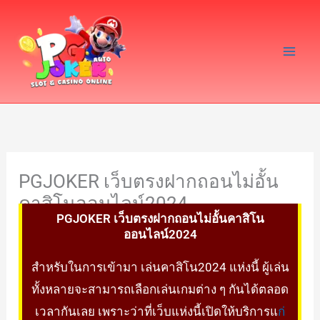
Skip
to
content
PGJOKER เว็บตรงฝากถอนไม่อั้น
คาสิโนออนไลน์2024
PGJOKER เว็บตรงฝากถอนไม่อั้นคาสิโน
/
บทความข่าวสาร
/ By
PGJOKER
ออนไลน์2024
สำหรับในการเข้ามา เล่นคาสิโน2024 แห่งนี้ ผู้เล่น
ทั้งหลายจะสามารถเลือกเล่นเกมต่าง ๆ กันได้ตลอด
เวลากันเลย เพราะว่าที่เว็บแห่งนี้เปิดให้บริการแ
ก่