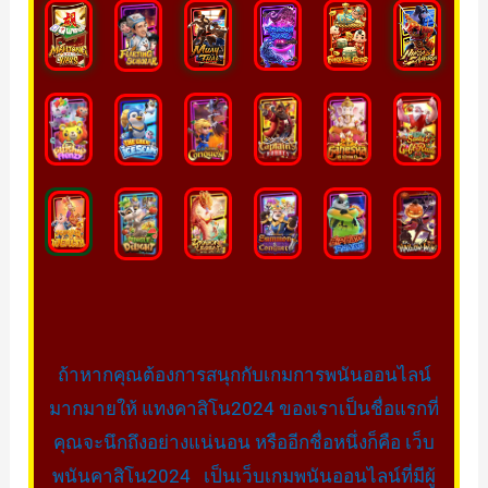
ถ้าหากคุณต้องการสนุกกับเกมการพนันออนไลน์
มากมายให้ แทงคาสิโน2024 ของเราเป็นชื่อแรกที่
คุณจะนึกถึงอย่างแน่นอน หรืออีกชื่อหนึ่งก็คือ เว็บ
พนันคาสิโน2024 เป็นเว็บเกมพนันออนไลน์ที่มีผู้