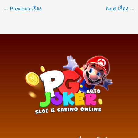
←
Previous เรื่อง
Next เรื่อง
→