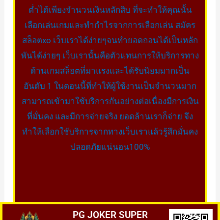
ต่ำได้เพียงจำนวนเงินหลักสิบ ที่จะทำให้คุณนั้น
เลือกเล่นเกมและทำกำไรจากการเลือกเล่น สมัคร
สล็อตxo เว็บเราได้ง่ายๆจนทำยอดถอนได้เป็นหลัก
พันได้ง่ายๆ เว็บเรานั้นคือตัวแทนการให้บริการทาง
ด้านเกมสล็อตที่มาแรงและได้รับนิยมมากเป็น
อันดับ 1 ในตอนนี้ที่ทำให้ผู้ใช้งานเป็นจำนวนมาก
สามารถเข้ามาใช้บริการกันอย่างต่อเนื่องมีการเงิน
ที่มั่นคง และมีการจ่ายจริง ยอดล้านเราก็จ่าย จึง
ทำให้เลือกใช้บริการจากทางเว็บเราแล้วรู้สึกมั่นคง
ปลอดภัยแน่นอน100%
PG JOKER SUPER