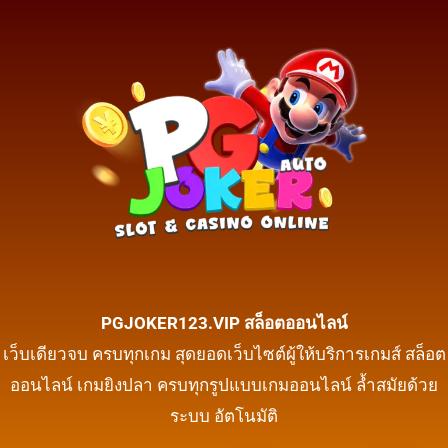
PGJOKER123.VIP สล็อตออนไลน์
เว็บเดียวจบ ครบทุกเกม สุดยอดเว็บไซต์ผู้ให้บริการเกมส์ สล็อต
ออนไลน์ เกมยิงปลา ครบทุกรูปแบบเกมออนไลน์ ล้ำสมัยด้วย
ระบบ อัตโนมัติ