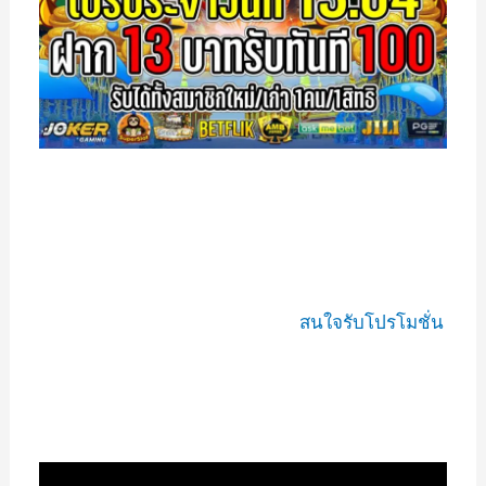
โปรโมชั่น ฝาก13รับ100วอ
เลท
โปรโมชั่นสมาชิกใหม่และเก่า ฝาก 13 บาท รับโบนัส
เพิ่มทันที 100 บาท สำหรับผู้เล่นที่
สนใจรับโปรโมชั่น
เพื่อช่วยให้คุณมีทุนปั่นสล็อตเพิ่มมากขึ้น เกมที่เล่น
ง่าย เล่นได้ทุกที่ ทุกอุปกรณ์ที่เชื่ออินเตอร์เน็ตได้
สามารถทดลองเล่นสล็อตออนไลน์ได้ที่ PGJOKER