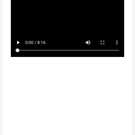
ฝาก 13 บาท รับ 100 โปรดีมี
ให้ทุกวัน
pgjoker ที่ไม่ได้มีดีแค่ความสนุกสนาน แต่ยัง
สามารถสร้างรายได้จากเวลาว่างเพียง ไม่กี่นาที
และสามารถเข้ามาทดลองเล่นได้ ด้วยเงินทุนต่ำ
ฝาก 13 บาท รับ 100 อีกทั้งเดิมพันที่ ต่ำ ฝาก 1 บาทก็
สามารถเล่นได้ตลอด 24 ชม. เกมสล็อตออนไลน์ที่