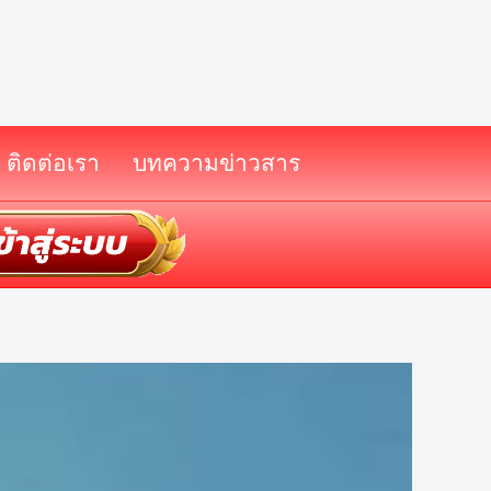
ติดต่อเรา
บทความข่าวสาร