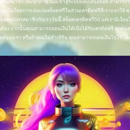
ับสมาชิกใหม่ทุกท่าน เมื่อเข้าสู่ระบบและเล่นสล็อต สามารถรับส
นะเงินโดยการเล่นเกมสล็อตฟรีในส่วนเครดิตฟรีที่เราแจกให้ คุ
อต สมัครสมาชิกกับเราวันนี้ สล็อตเครดิตฟรี50 แต่เรามีเงื่อน
ูกต้อง จากนั้นคุณสามารถถอนเงินได้เมื่อได้รับเครดิตฟรี ทุกคน
ต์ของเรา หรือถ้าคุณไม่ทำเทิร์น คุณสามารถถอนเงินไปใช้ได้เล