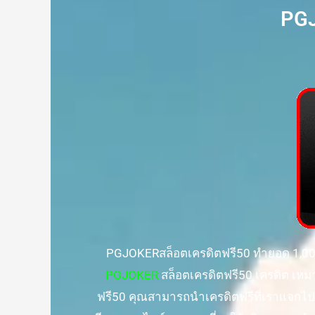
PGJ
PGJOKERสล็อตเครดิตฟรี50 ทำยอด 1,000 เ
PGJOKER
สล็อตเครดิตฟรี50 เครดิต เหมา
ฟรี50 คุณสามารถนำเครดิตฟรีที่เราแจกไปล