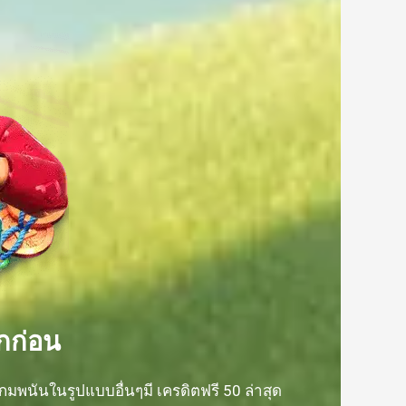
ากก่อน
กมพนันในรูปแบบอื่นๆมี เครดิตฟรี 50 ล่าสุด