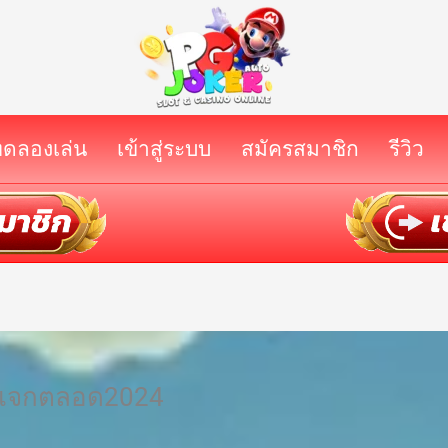
ดลองเล่น
เข้าสู่ระบบ
สมัครสมาชิก
รีวิว
รีแจกตลอด2024