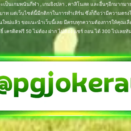
าจะเป็นเกมพนันกีฬา , เกมยิงปลา , คาสิโนสด และอื่นๆอีกมากมา
บาท แต่เว็บไซต์นี้มีกติกาในการทำเทิร์น ซึ่งก็ถือว่ามีความตร
ีคนใหม่แล้ว ขอแนะนำเว็บนี้เลย มีครบทุกความต้องการให้คุณเ
ิ์ เครดิตฟรี 50 ไม่ต้อง ฝาก ไม่ต้อง แชร์ ถอน ได้ 300 ไปเลยทั