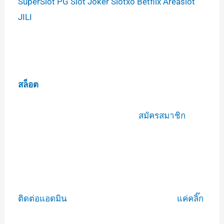
SuperSlot PG Slot Joker Slotxo Betflix Areaslot
JILI
เล่นได้ทุกค่ายที่ต้องการ รวมครบ จบในเว็บเดียว
ไม่ต้องทำกิจกรรม
สล็อต
แจกเครดิตฟรี ไม่ต้องแชร์อะไรทั้งสิ้น แจก
เครดิตฟรีทุกยูส ซึ่งไม่ต้องฝากก่อน แจกเครดิตฟรี
ล่าสุด เพียงแค่สมัครสมาชิกล่าสุด
สมัครสมาชิก
ตอน
นี้รับเครดิตฟรีได้ทันที
ติดต่อแอดมิน
ติดต่อแอดมิน
เพื่อขอเข้ารับเครดิตฟรีได้เลย
แค่คลิ๊ก
เท่านั้น ก็รับไปเล๊ยย ไม่มีเงื่อนไขใดๆ