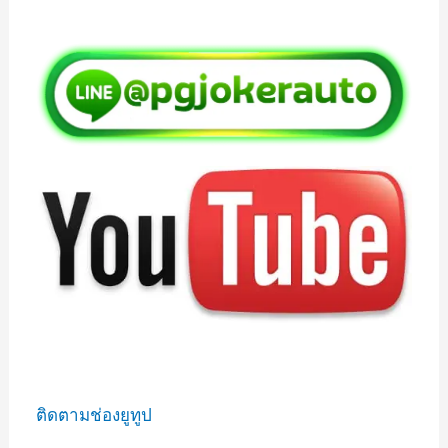
ช่อง YOUTUBE เครดิตฟรี
ติดตามช่องยูทูป
เพิ่มไม่ให้พลาดทุกกิจกรรมเครดิต
ฟรี ถอนได้สูงสุด 300 บาท รับได้ทุกยูสเซอร์ ไม่ต้อง