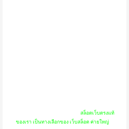
เว็บสล็อต อันดับ 1 ไม่ผ่านเอเย่นต์ ให้นักพนันทุกคน
เข้าถึงเกม สล็อตเว็บตรง ที่ได้รับความนิยม โบนัส
แตกง่ายได้อย่างเต็มที่ การันตีความปลอดภัย
มาตรฐานสูง และจ่ายจริง ไม่ต้องไปเล่น สล็อต ไกล ๆ
ถึงคาสิโนจริง ซึ่ง เว็บสล็อตเว็บตรง ที่เราเลือกมา
แนะนำนี้เต็มไปด้วยเกมคุณภาพ โบนัสแตกบ่อย และ
ระบบการเล่นที่ไม่มีสะดุด จึงเหมาะสำหรับผู้ที่ชื่น
ชอบการ ปั่นสล็อต โดยเฉพาะ เพื่อช่วยให้คุณตัดสิน
ใจเลือกเว็บได้ง่ายขึ้น เราได้รวบรวมข้อมูลเด่น ๆ
ของแต่ละ เว็บตรงสล็อต มาให้เลือกศึกษากันก่อน
ตัดสินใจลงทุน
PGJOKER SLOT บอกได้เลยว่า
สล็อตเว็บตรงแท้
ของเรา เป็นทางเลือกของ เว็บสล็อต ค่ายใหญ่
ที่