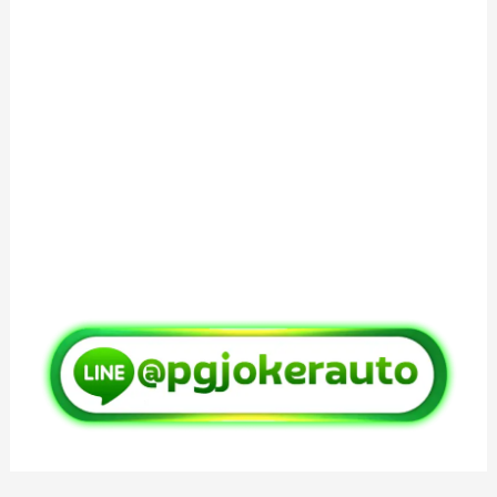
ปลอดภัยและไว้ใจได้ มาพร้อมกับระบบการถอนเงินที่
เชื่อถือได้ และมีการรวบรวมเกมจากค่าย สล็อต ชั้น
นำที่หลากหลาย โบนัสแตกง่าย รวมถึงระบบ ทดลอง
เล่น สล็อตเว็บตรง และโปรโมชันหลากหลาย ซึ่งตอบ
โจทย์ผู้เล่นใหม่ที่ต้องการฝึกฝนก่อนเล่นจริง เว็บ
สล็อตตรง เหล่านี้ยังเปิดให้ลงทะเบียนสมัครสมาชิก
ใหม่ได้ง่ายๆ โดยบางเว็บมีโปรโมชันสุดคุ้ม ทำให้
เว็บสล็อตตรง เหล่านี้เป็นตัวเลือกที่ดี ในการทำกำไร