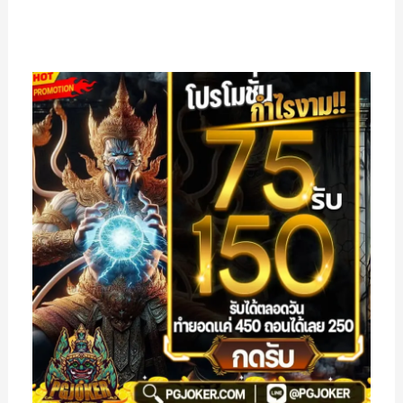
ถอนไม่มีขั้นต่ำ กับเว็บของเราได้เลย