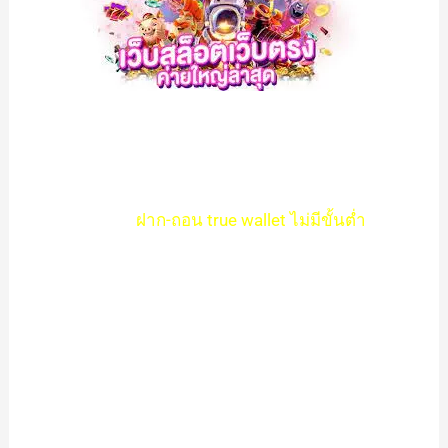
การเล่นเกมสล็อต Farm
Invaders
สล็อตเว็บตรง
ฝาก-ถอน true wallet ไม่มีขั้นต่ำ
กด
เข้ามาสมัครสมาชิกได้แบบฟรีๆ ระบบการเงินดีและ
จ่ายเงินทันที เว็บสล็อตเว็บตรง พร้อมการให้บริการ
สล็อตนานาชนิดตลอด 24 ชั่วโมง ซึ่งสามารถเข้ามา
อ่านรายละเอียดประกอบการใช้งานเพิ่มเติม เว็บตรง
สล็อตฝากถอน ไม่มี ขั้นต่ำ 1 บาทก็ ถอนได้ ทำ
ธุรกรรมการเงินได้อย่างสะดวก ปลอดภัยเริ่มต้นที่ 1
บาทเท่านั้น ไม่ว่าจะเป็นการฝากเงินเข้าสู่ระบบ รวม