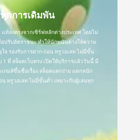
ยทุกการเดิมพัน
 แท้ส่งตรงจากเซิร์ฟหลักต่างประเทศ โดยไม่
หรือปรับอัตราชนะ ทำให้นักพนันต่างให้ความ
ุใจ รองรับการฝาก-ถอน ทรูวอเลท ไม่มีขั้น
ที่ สล็อตเว็บตรง เปิดให้บริการแล้ววันนี้ มี
เกมส์ขึ้นชื่อเรื่อง สล็อตแตกง่าย แตกหนัก
ทรูวอเลท ไม่มีขั้นต่ำ เหมาะกับผู้เล่นทุก