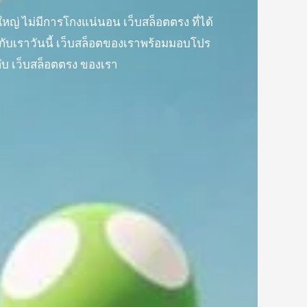
หญ่ ไม่มีการโกงแน่นอน เว็บสล็อตตรง ที่ได้
บเราวันนี้ เว็บสล็อตของเราพร้อมมอบโปร
ับ เว็บสล็อตตรง ของเรา