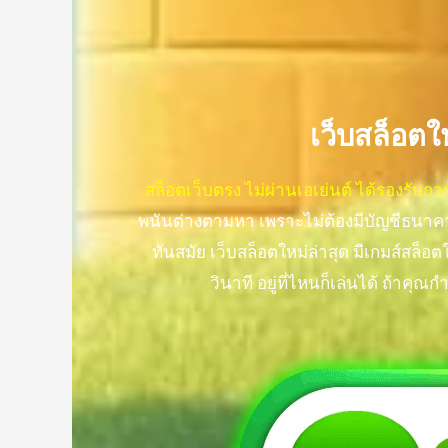
เว็บสล็อตใ
สล็อตเว็บตรง ไม่ผ่านเอเย่นต์ ได้รองรับก
พนันต่างตามหา เพราะไม่ต้องมีบัญชีธนาคา
ทันสมัย เว็บสล็อตใหม่ล่าสุด มีเกมส์สล็อต
วินาที อยู่ที่ไหนก็เล่นได้ ถ้าคุณ