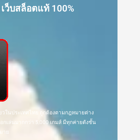
ำ เว็บสล็อตแท้ 100%
ดียวในประเทศไทย ถูกต้องตามกฎหมายต่าง
อกเล่นมากกว่า 5,000 เกมส์ มีทุกค่ายดังชั้น
กมาย