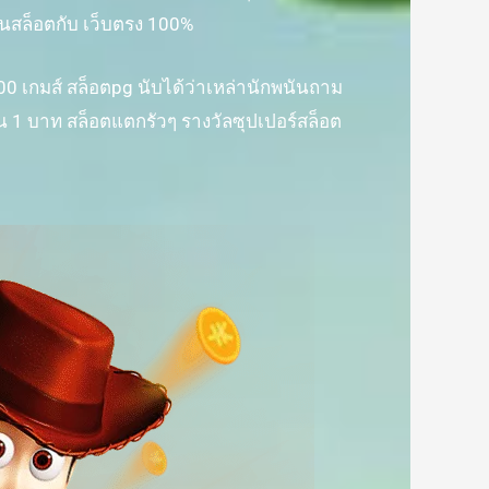
่นสล็อตกับ เว็บตรง 100%
000 เกมส์ สล็อตpg นับได้ว่าเหล่านักพนันถาม
ต้น 1 บาท สล็อตแตกรัวๆ รางวัลซุปเปอร์สล็อต