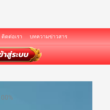
ติดต่อเรา
บทความข่าวสาร
 100%