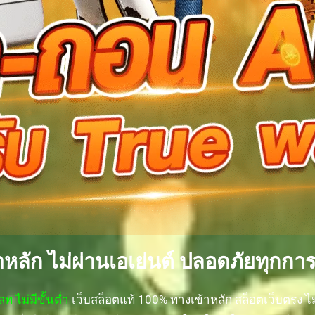
าหลัก ไม่ผ่านเอเย่นต์ ปลอดภัยทุกการ
 ไม่มีขั้นต่ำ
เว็บสล็อตแท้ 100% ทางเข้าหลัก สล็อตเว็บตรง ไม่