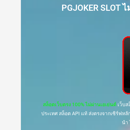
PGJOKER SLOT ไม่ผ่
สล็อตเว็บตรง 100% ไม่ผ่านเอเย่นต์
เว็บส
ประเทศ สล็อต API แท้ ส่งตรงจากเซิร์ฟหลัก 
นำ 