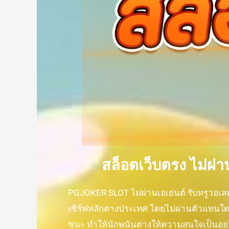
สล็อตเว็บตรง ไม่ผ่าน
PGJOKER SLOT ไม่ผ่านเอเย่นต์ รับทรูวอเลท 
เซิร์ฟหลักต่างประเทศ โดยไม่ผ่านตัวแทนใดๆ 
ชนะ ทำให้นักพนันต่างให้ความสนใจเป็นอย่า