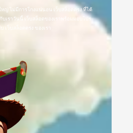
หญ่ ไม่มีการโกงแน่นอน เว็บสล็อตตรง ที่ได้
บเราวันนี้ เว็บสล็อตของเราพร้อมมอบโปร
ับ เว็บสล็อตตรง ของเรา