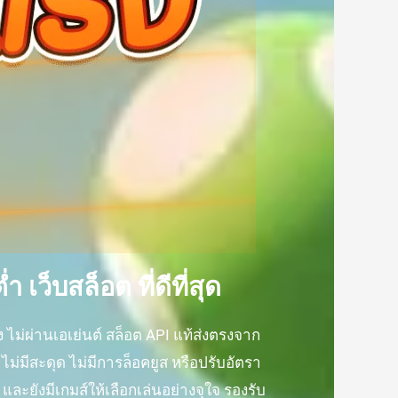
เว็บสล็อต ที่ดีที่สุด
 ไม่ผ่านเอเย่นต์ สล็อต API แท้ส่งตรงจาก
ม่มีสะดุด ไม่มีการล็อคยูส หรือปรับอัตรา
ยังมีเกมส์ให้เลือกเล่นอย่างจุใจ รองรับ