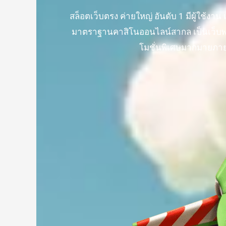
สล็อตเว็บตรง ค่ายใหญ่ อันดับ 1 มีผู้ใช้ง
มาตราฐานคาสิโนออนไลน์สากล เป็นเว็บพน
โมชั่นพิเศษมากมายภายใ