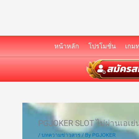
Skip
to
content
หน้าหลัก
โปรโมชั่น
เกมท
PGJOKER SLOT ไม่ผ่านเอเย่นต
/
บทความข่าวสาร
/ By
PGJOKER