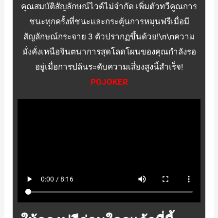
คุณสมบัติสัญลักษณ์ไวด์ไม่จำกัด เพิ่มตัวทวีคูณการ
ชนะทุกครั้งที่ชนะและกระตุ้นการหมุนฟรีเมื่อมี
สัญลักษณ์กระจาย 3 ตัวปรากฏขึ้นด้วย!\n\nความ
มั่งคั่งเหนือจินตนาการสุดโลดโผนของคุณกำลังรอ
อยู่เมื่อการปล้นระดับความเสี่ยงสูงนี้สำเร็จ!
PGJOKER