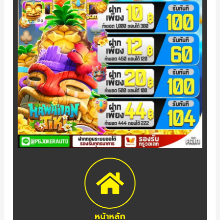
หน้าหลัก