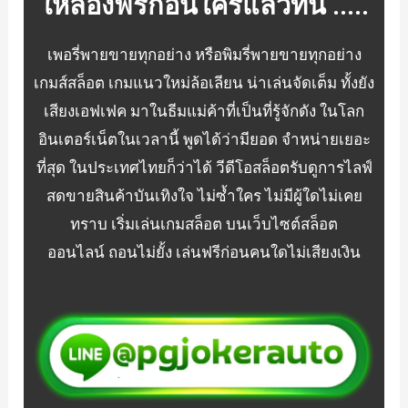
ให้ลองฟรีก่อนใครแล้วที่นี้ .....
เพอรี่พายขายทุกอย่าง หรือพิมรี่พายขายทุกอย่าง
เกมส์สล็อต เกมแนวใหม่ล้อเลียน น่าเล่นจัดเต็ม ทั้งยัง
เสียงเอฟเฟค มาในธีมแม่ค้าที่เป็นที่รู้จักดัง ในโลก
อินเตอร์เน็ตในเวลานี้ พูดได้ว่ามียอด จำหน่ายเยอะ
ที่สุด ในประเทศไทยก็ว่าได้ วีดีโอสล็อตรับดูการไลฟ์
สดขายสินค้าบันเทิงใจ ไม่ซ้ำใคร ไม่มีผู้ใดไม่เคย
ทราบ เริ่มเล่นเกมสล็อต บนเว็บไซต์สล็อต
ออนไลน์ ถอนไม่ยั้ง เล่นฟรีก่อนคนใดไม่เสียงเงิน