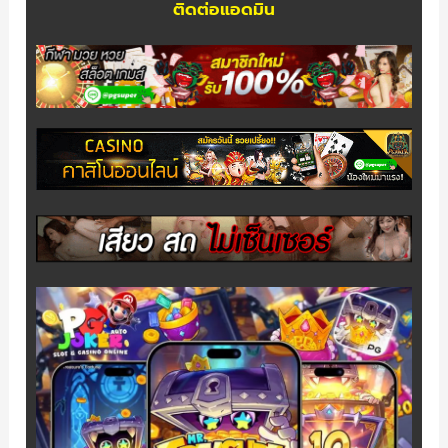
ติดต่อแอดมิน