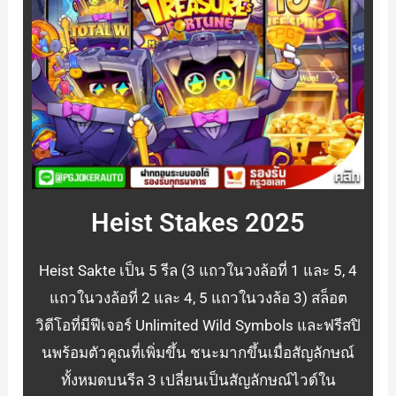
Heist Stakes 2025
Heist Sakte เป็น 5 รีล (3 แถวในวงล้อที่ 1 และ 5, 4
แถวในวงล้อที่ 2 และ 4, 5 แถวในวงล้อ 3) สล็อต
วิดีโอที่มีฟีเจอร์ Unlimited Wild Symbols และฟรีสปิ
นพร้อมตัวคูณที่เพิ่มขึ้น ชนะมากขึ้นเมื่อสัญลักษณ์
ทั้งหมดบนรีล 3 เปลี่ยนเป็นสัญลักษณ์ไวด์ใน