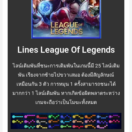
Lines League Of Legends
ไลน์เดิมพันที่ชนะการเดิมพันในเกมนี้มี 25 ไลน์เดิม
พัน เรียงจากซ้ายไปขวาเสมอ ต้องมีสัญลักษณ์
เหมือนกัน 3 ตัว การหมุน 1 ครั้งสามารถชนะได้
มากกว่า 1 ไลน์เดิมพัน หากเกิดข้อผิดพลาดระหว่าง
เกมจะถือว่าเป็นโมฆะทั้งหมด