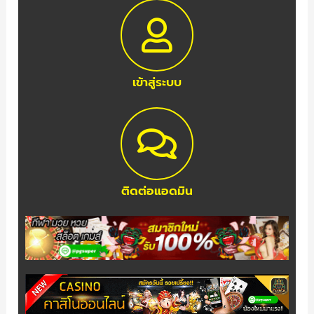
เข้าสู่ระบบ
ติดต่อแอดมิน