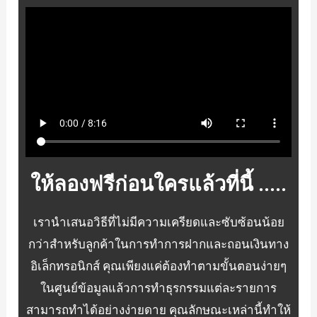
ให้ลองฟรีก่อนใครแล้วที่นี้ .....
เรานำเสนอวิธีที่ไม่มีความเครียดและซับซ้อนน้อย
กว่าสำหรับลูกค้าในการทำการฝากและถอนเงินทาง
อิเล็กทรอนิกส์ คุณเพียงแค่ต้องทำตามขั้นตอนง่ายๆ
ในศูนย์ข้อมูลแล้วการทำธุรกรรมแต่ละรายการ
สามารถทำได้อย่างง่ายดาย คุณลักษณะเหล่านี้ทำให้