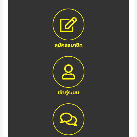
สมัครสมาชิก
เข้าสู่ระบบ