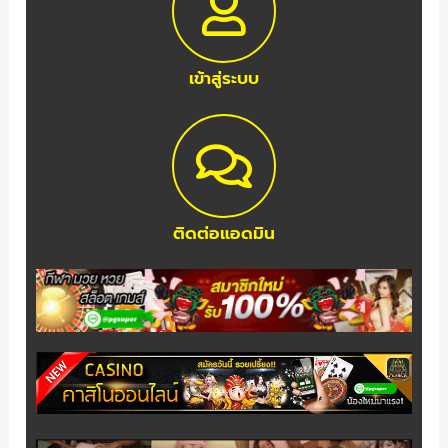
เข้าสู่ระบบ
ติดต่อแอดมิน