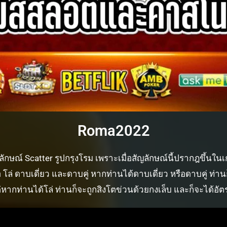
Roma2022
ักษณ์ Scatter รูปกรุงโรม เพราะเมื่อสัญลักษณ์นี้ปรากฎขึ้นในเกม
โล่ ดาบเดี่ยว และดาบคู่ หากท่านได้ดาบเดี่ยว หรือดาบคู่ ท่าน
แต่หากท่านได้โล่ ท่านก็จะถูกสิงโตข่วนด้วยกงเล็บ และก็จะได้อัต