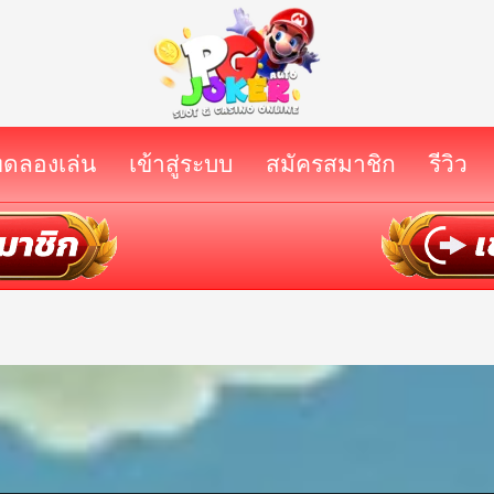
ดลองเล่น
เข้าสู่ระบบ
สมัครสมาชิก
รีวิว