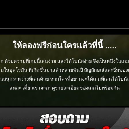
ให้ลองฟรีก่อนใครแล้วที่นี้ .....
าก ด้วยความที่เกมนี้เล่นง่าย และได้โบนัสง่าย จึงเป็นหนึ่งในเก
ามในยุคโรมัน ที่เกิดขึ้นมาแล้วหลายพันปี สัญลักษณ์และธีม
สนุกระหว่างที่เล่นด้วย หากใครที่อยากจะได้เกมที่เล่นได้โบนั
แหละ เดี๋ยวเราจะมาดูรายละเอียดของเกมไปพร้อมกัน