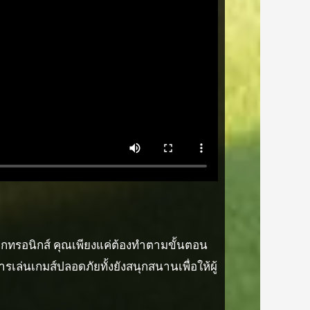
กทรอนิกส์ คุณเพียงแค่ต้องทำตามขั้นตอน
่นเกมส์ปลอดภัยทั้งยังสนุกสนานเพื่อให้ผู้