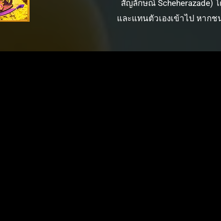
สัญลักษณ์ Scheherazade) โด
และแทนตัวเองเข้าไป หากชนะไล