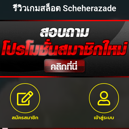
รีวิวเกมสล็อต Scheherazade
สมัครสมาชิก
เข้าสู่ระบบ