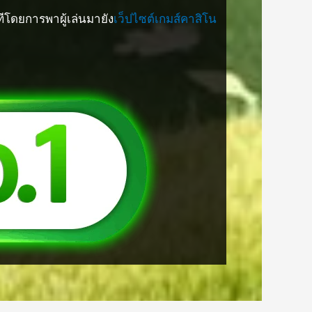
าทีโดยการพาผู้เล่นมายัง
เว็ปไซต์เกมส์คาสิโน