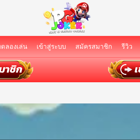
ดลองเล่น
เข้าสู่ระบบ
สมัครสมาชิก
รีวิว