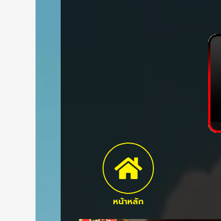
หน้าหลัก