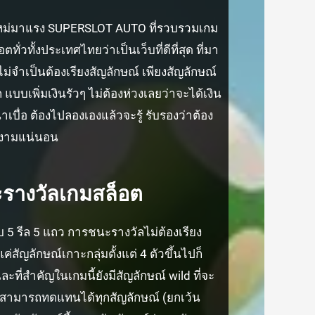
้องใหม่มาแรง SUPERSLOT AUTO ที่รวบรวมเกม
วทั้งประเทศไทยว่าเป็นเว็บที่ดีที่สุด ที่มา
ม่จำเป็นต้องเรียงสัญลักษณ์ เพียงสัญลักษณ์
บบเพิ่มเงินรัวๆ ไม่ต้องห่วงเลยว่าจะได้เงิน
บื่อ ต้องไปลองเองแล้วจะรู้ รับรองว่าต้อง
สงามแน่นอน
รางวัลเกมสล็อต
บ 5 รีล 5 แถว การชนะรางวัลไม่ต้องเรียง
แค่สัญลักษณ์เกาะกลุ่มตั้งแต่ 4 ตัวขึ้นไปก็
ที่สำคัญในเกมนี้ยังมีสัญลักษณ์ wild ที่จะ
น สามารถทดแทนได้ทุกสัญลักษณ์ (ยกเว้น