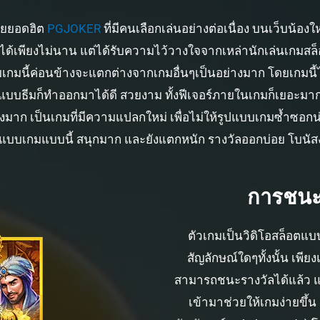
่ายยอดฮิต
PGJOKER
ที่มีคนเลือกเล่นอย่างต่อเนื่อง บนเว็บน
ด้เพียงไม่นาน แต่ได้รับความไว้วางใจจากเหล่านักเล่นเกมสล็อตทั่
บบเกมนี้ค่อนข้างจะแตกต่างจากเกมอื่นๆเป็นอย่างมาก โดยเกมนี้ไ
ูปแบบธีมก็ทำออกมาได้ดี สวยงาม ทั้งฟีเจอร์ภายในเกมก็เยอะมาก แ
งมาก เป็นเกมที่มีความแปลกใหม่ เพื่อไม่ให้รูปแบบเกมซ้ำซอกน่าเ
ปแบบเกมแบบนี้ สนุกมาก และยังแตกหนัก รางวัลออกบ่อย โบนั
การชนะ
ตัวเกมเป็นวิดิโอสล็อตแบ
สัญลักษณ์ใดๆทั้งนั้น เพียง
สามารถชนะรางวัลได้แล้ว และ
เข้ามาช่วยให้เกมง่ายขึ้