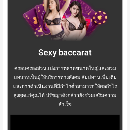
Sexy baccarat
ครอบครองส่วนแบ่งการตลาดขนาดใหญ่และสวม
บทบาทเป็นผู้ให้บริการทางสังคม สัมปทานเพิ่มเติม
และการดำเนินงานที่มีกำไรต่ำสามารถให้ผลกำไร
สูงสุดแก่คุณได้ ปรัชญาดังกล่าวยังช่วยเสริมความ
สำเร็จ