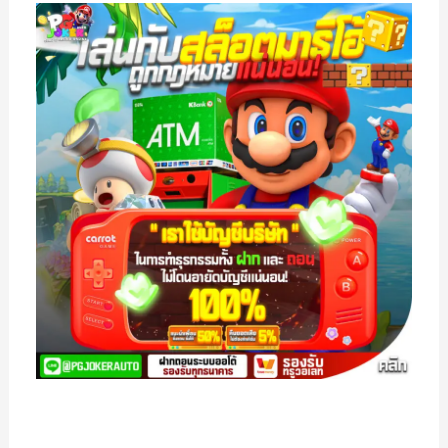
Slot Joker123 เว็บตรง ไม่