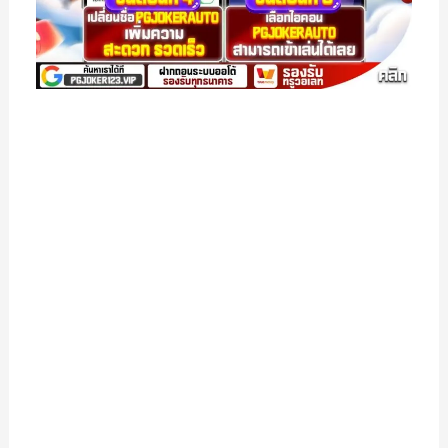
เทคนิคการเล่น ให้ได้กำไรทุกวัน
การเล่นสล็อตไม่ใช่แค่เรื่องของดวง แต่คือเรื่องของ
จังหวะ:
อยู่ในเกมนานพอ:
อย่างน้อย 15-30 นาที เพื่อ
รอรอบการออกของโบนัส
บริหารเงินทุน:
แบ่งเงินเดิมพันเป็นส่วนๆ ไม่
ควรทุ่มหมดในตาเดียว
เลือกเกมที่มีคนเล่นเยอะ:
เพราะเกมเหล่านั้น