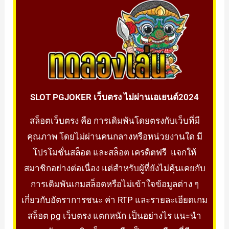
SLOT PGJOKER เว็บตรง ไม่ผ่านเอเยนต์2024
สล็อตเว็บตรง คือ การเดิมพันโดยตรงกับเว็บที่มี
คุณภาพ โดยไม่ผ่านคนกลางหรือหน่วยงานใด มี
โปรโมชั่นสล็อต และสล็อต เครดิตฟรี แจกให้
สมาชิกอย่างต่อเนื่อง แต่สำหรับผู้ที่ยังไม่คุ้นเคยกับ
การเดิมพันเกมสล็อตหรือไม่เข้าใจข้อมูลต่าง ๆ
เกี่ยวกับอัตราการชนะ ค่า RTP และรายละเอียดเกม
สล็อต pg เว็บตรง แตกหนัก เป็นอย่างไร แนะนำ