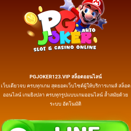
PGJOKER123.VIP สล็อตออนไลน์
เว็บเดียวจบ ครบทุกเกม สุดยอดเว็บไซต์ผู้ให้บริการเกมส์ สล็อต
ออนไลน์ เกมยิงปลา ครบทุกรูปแบบเกมออนไลน์ ล้ำสมัยด้วย
ระบบ อัตโนมัติ