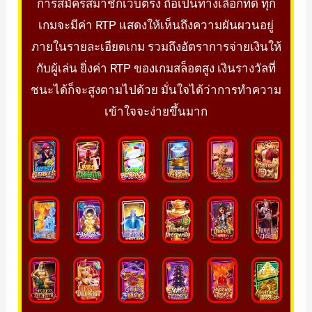
การสมัครสมาชิกเว็บตรง ถือเป็นทางเลือกที่ดี ทุก
เกมจะมีค่า RTP แสดงให้เห็นถึงความผันผวนอยู่
ภายในรายละเอียดเกม รวมถึงอัตราการจ่ายเงินให้
กับผู้เล่น ยิ่งค่า RTP ของเกมสล็อตสูง เงินรางวัลที่
ชนะได้ก็จะสูงตามไปด้วย มั่นใจได้ว่าการทำความ
เข้าใจจะง่ายขึ้นมาก