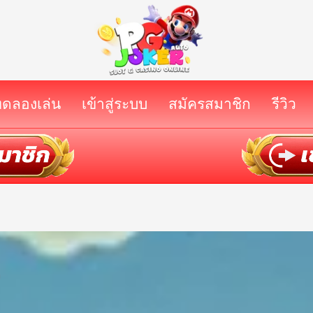
ดลองเล่น
เข้าสู่ระบบ
สมัครสมาชิก
รีวิว
0