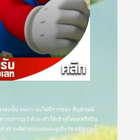
ยๆในรอบนั้น จนกว่าจะไม่มีการชนะ สัญลักษณ์
r หากปรากฏ 3 ตัวจะทำให้เข้าสู่โหมดฟรีสปิน
อร์ x5 จะมีค่าตอบแทนจะสูงถึง 96.68%เกมนี้