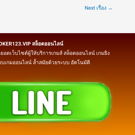
Next เรื่อง
→
KER123.VIP สล็อตออนไลน์
ยอดเว็บไซต์ผู้ให้บริการเกมส์ สล็อตออนไลน์ เกมยิง
บเกมออนไลน์ ล้ำสมัยด้วยระบบ อัตโนมัติ