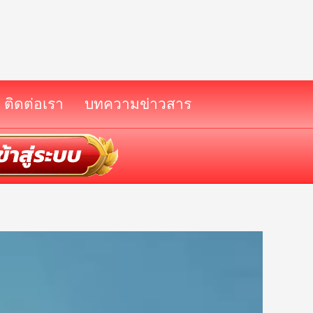
ติดต่อเรา
บทความข่าวสาร