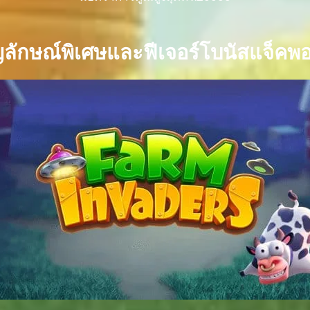
ญลักษณ์พิเศษและฟีเจอร์โบนัสแจ็คพอ