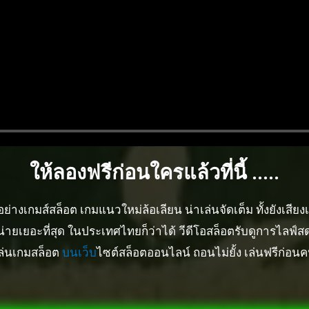
ให้ลองฟรีก่อนใครแล้วที่นี้ .....
่างเกมส์สล็อต เกมแนวใหม่ล้อเลียน น่าเล่นจัดเต็ม ทั้งยังเสียงเอ
น่ายเยอะที่สุด ในประเทศไทยก็ว่าได้ วีดีโอสล็อตรับดูการไลฟ์สดข
เล่นเกมสล็อต
บนเว็บ
ไซต์สล็อตออนไลน์ ถอนไม่ยั้ง เล่นฟรีก่อนค