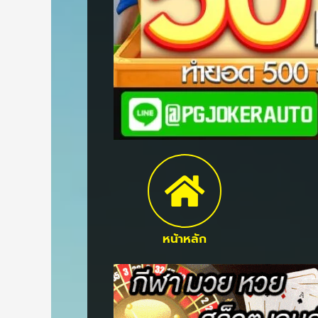
หน้าหลัก