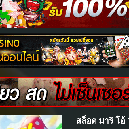
สล็อต มาริ โอ้ 