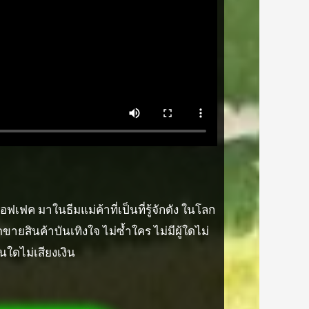
ฟเฟค มาในธีมแม่ค้าที่เป็นที่รู้จักดัง ในโลก
ายสินค้าบันเทิงใจ ไม่ซ้ำใคร ไม่มีผู้ใดไม่
นใดไม่เสียงเงิน