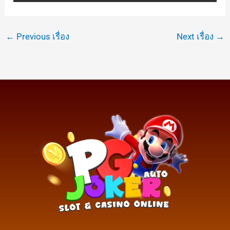
←
Previous เรื่อง
Next เรื่อง
→