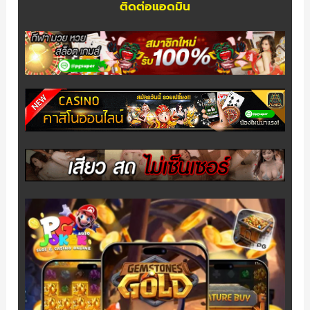
ติดต่อแอดมิน