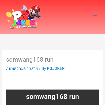
Skip
to
content
somwang168 run
/
บทความข่าวสาร
/ By
PGJOKER
somwang168 run
somwang168 run