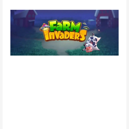
สัญลักษณ์พิเศษและฟีเจอร์
โบนัสแจ็คพอร์ต
สัญลักษณ์ Wild แทนที่สัญลักษณ์ทั้งหมด (ยกเว้น
สัญลักษณ์ Scatter) พร้อมตัวคูณ x2 เพื่อเพิ่มอัตรา
การชนะรางวัลและแจ็คพอร์ตต่างๆมากขึ้น มีโอกาส
ได้รางวัลทั้ง Mega Win, Super Win, และ
SuperMega Win