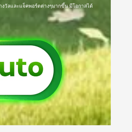
ะรางวัลและแจ็คพอร์ตต่างๆมากขึ้น มีโอกาสได้