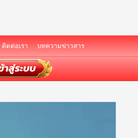
ติดต่อเรา
บทความข่าวสาร