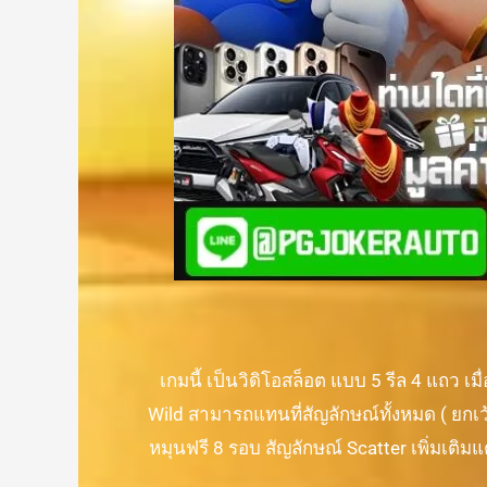
เกมนี้ เป็นวิดิโอสล็อต แบบ 5 รีล 4 แถว เ
Wild สามารถแทนที่สัญลักษณ์ทั้งหมด ( ยกเว
หมุนฟรี 8 รอบ สัญลักษณ์ Scatter เพิ่มเติ