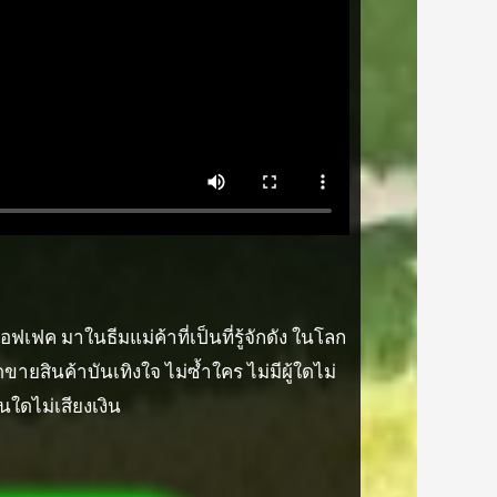
ฟเฟค มาในธีมแม่ค้าที่เป็นที่รู้จักดัง ในโลก
ายสินค้าบันเทิงใจ ไม่ซ้ำใคร ไม่มีผู้ใดไม่
นใดไม่เสียงเงิน