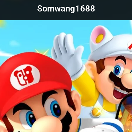
Somwang1688