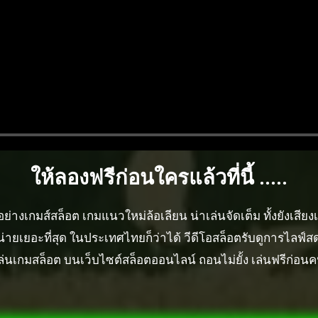
ให้ลองฟรีก่อนใครแล้วที่นี้ .....
่างเกมส์สล็อต เกมแนวใหม่ล้อเลียน น่าเล่นจัดเต็ม ทั้งยังเสียงเอ
น่ายเยอะที่สุด ในประเทศไทยก็ว่าได้ วีดีโอสล็อตรับดูการไลฟ์สดข
ล่นเกมสล็อต บนเว็บไซต์สล็อตออนไลน์ ถอนไม่ยั้ง เล่นฟรีก่อนค