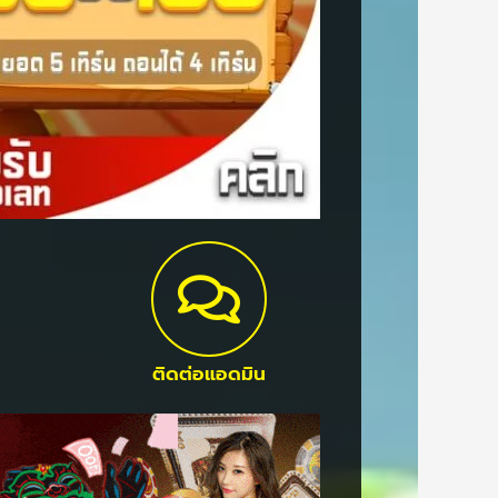
ติดต่อแอดมิน