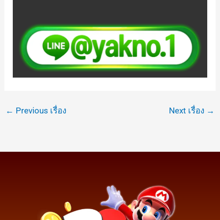
←
Previous เรื่อง
Next เรื่อง
→