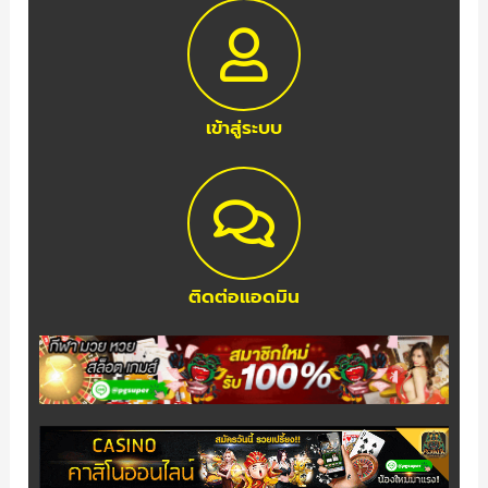
เข้าสู่ระบบ
ติดต่อแอดมิน