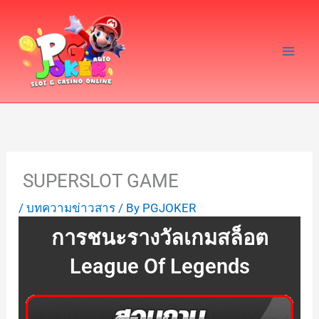
Skip
to
content
SUPERSLOT GAME
/
บทความข่าวสาร
/ By
PGJOKER
การชนะรางวัลเกมสล็อต
League Of Legends