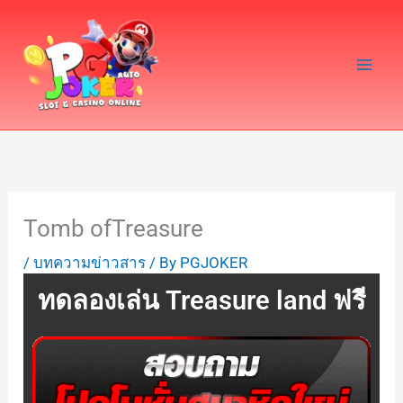
Skip
to
content
Tomb ofTreasure
/
บทความข่าวสาร
/ By
PGJOKER
ทดลองเล่น Treasure land ฟรี