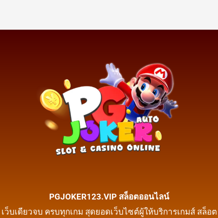
PGJOKER123.VIP สล็อตออนไลน์
เว็บเดียวจบ ครบทุกเกม สุดยอดเว็บไซต์ผู้ให้บริการเกมส์ สล็อต