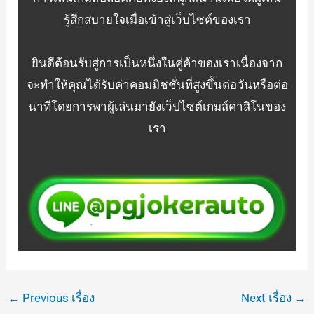
รู้สึกสบายใจเมื่อเข้าสู่เว็บไซต์ของเรา
ยินดีต้อนรับสู่การเป็นหนึ่งในคู่ค้าของเราเนื่องจาก
จะทำให้คุณได้รับค่าคอมมิชชั่นที่สูงขึ้นต่อวันหรือต่อ
นาทีโดยการพาผู้เล่นมายังเว็ปไซต์เกมส์คาสิโนของ
เรา
←
Previous เรื่อง
Next เรื่อง
→