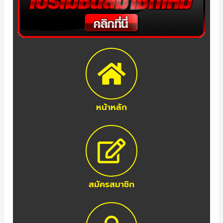
หน้าหลัก
สมัครสมาชิก